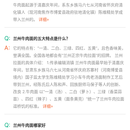
牛肉面起源于清嘉庆年间，系东乡族马六七从河南省怀庆府清
化镇人（现河南焦作市博爱县政府驻地清化镇）陈维精处学成
带入兰州的。
详细»
Q:
兰州牛肉面的五大特点是什么？
A:
它的特点有：“一清、二白、三绿、四红、五黄”，且色香味美，
誉满全国。全国各地都会有“兰州正宗牛肉拉面”的招牌。 兰州
拉面的具体介绍： 1.传承编辑消镇 兰州牛肉面最早始于清嘉庆
年间，甘肃东乡族马六七从河南省怀庆府苏寨村（河南博爱县
境内）国子监太学生陈维精处学习小车牛肉老汤面制作工艺后
带到兰州，经陈氏后人陈和声、回族厨师马保子等人的创新、
改良 2.牛肉面 以“一清（汤）、二白（萝卜）、三绿（香菜蒜
苗）、四红（辣子）、五黄（面条黄亮）”统一了兰州牛肉拉面
逗桥饥的标准。
详细»
Q:
兰州牛肉面哪家好