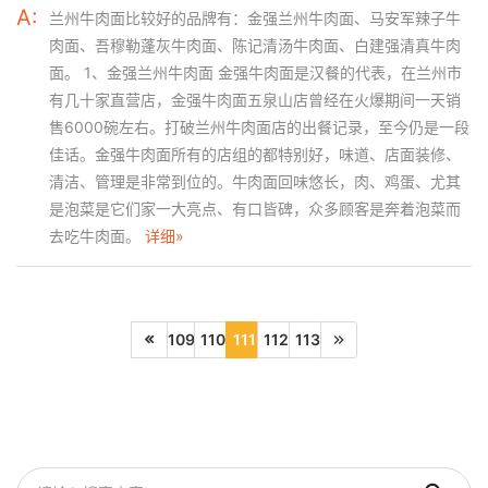
A:
兰州牛肉面比较好的品牌有：金强兰州牛肉面、马安军辣子牛
肉面、吾穆勒蓬灰牛肉面、陈记清汤牛肉面、白建强清真牛肉
面。 1、金强兰州牛肉面 金强牛肉面是汉餐的代表，在兰州市
有几十家直营店，金强牛肉面五泉山店曾经在火爆期间一天销
售6000碗左右。打破兰州牛肉面店的出餐记录，至今仍是一段
佳话。金强牛肉面所有的店组的都特别好，味道、店面装修、
清洁、管理是非常到位的。牛肉面回味悠长，肉、鸡蛋、尤其
是泡菜是它们家一大亮点、有口皆碑，众多顾客是奔着泡菜而
去吃牛肉面。
详细»
109
110
111
112
113