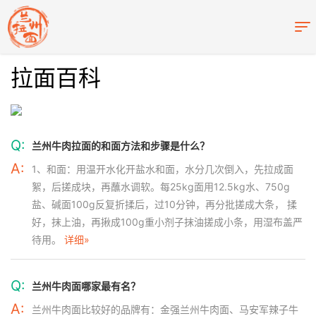
拉面百科
Q:
兰州牛肉拉面的和面方法和步骤是什么？
A:
1、和面：用温开水化开盐水和面，水分几次倒入，先拉成面
絮，后搓成块，再蘸水调软。每25kg面用12.5kg水、750g
盐、碱面100g反复折揉后，过10分钟，再分批搓成大条， 揉
好，抹上油，再揪成100g重小剂子抹油搓成小条，用湿布盖严
待用。
详细»
Q:
兰州牛肉面哪家最有名？
A:
兰州牛肉面比较好的品牌有：金强兰州牛肉面、马安军辣子牛