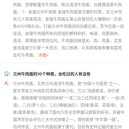
肉面、吾穆勒蓬灰牛肉面、陈记清汤牛肉面、白建强清真牛肉
面。 1、金强兰州牛肉面 金强牛肉面是汉餐的代表，在兰州市
有几十家直营店，金强牛肉面五泉山店曾经在火爆期间一天销
售6000碗左右。打破兰州牛肉面店的出餐记录，至今仍是一段
佳话。金强牛肉面所有的店组的都特别好，味道、店面装修、
清洁、管理是非常到位的。牛肉面回味悠长，肉、鸡蛋、尤其
是泡菜是它们家一大亮点、有口皆碑，众多顾客是奔着泡菜而
去吃牛肉面。
详细»
Q:
兰州牛肉面的10个种类，全吃过的人有没有
A:
兰州牛肉面，又称兰州清汤牛肉面，是"中国十大面条"之一，
是甘肃省兰州地区的清真风味小吃。它以"汤镜者清，肉烂者
香，面细者精"的独特风味和"一清二白三红四绿五黄"，一清(汤
清)、二白(萝卜白)、三红(辣椒油红)、四绿(香菜、蒜苗绿)、五
黄(面条黄亮)，赢得了国内乃至全世界磨汪顾客的好评。并被中
国烹饪协会评为三大中式快餐之一，得到美誉"中华第一面"。
坊间传说，兰州牛肉面起源于唐代。目前有史料记载的是兰州