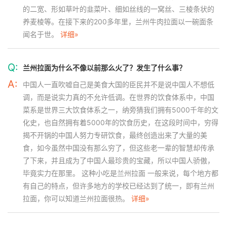
的二宽、形如草叶的韭菜叶、细如丝线的一窝丝、三棱条状的
养麦棱等。在接下来的200多年里，兰州牛肉拉面以一碗面条
闻名于世。
详细»
Q:
兰州拉面为什么不像以前那么火了？发生了什么事？
A:
中国人一直吹嘘自己是美食大国的臣民并不是说中国人不想低
调，而是说实力真的不允许低调。在世界的饮食体系中，中国
菜系是世界三大饮食体系之一，纳旁猜我们拥有5000千年的文
化史，也自然拥有着5000年的饮食历史，在这段时间中，穷得
揭不开锅的中国人努力专研饮食，最终创造出来了大量的美
食，如今虽然中国没有那么穷了，但这些老一辈的智慧却传承
了下来，并且成为了中国人最珍贵的宝藏，所以中国人骄傲，
毕竟实力在那里。 这种小吃是兰州拉面 一般来说，每个地方都
有自己的特点，但许多地方的学校已经达到了统一，即有兰州
拉面，你可以知道兰州拉面很热。
详细»