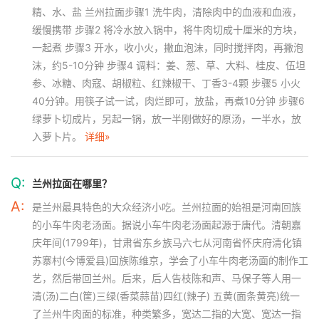
精、水、盐 兰州拉面步骤1 洗牛肉，清除肉中的血液和血液，
缓慢携带 步骤2 将冷水放入锅中，将牛肉切成十厘米的方块，
一起煮 步骤3 开水，收小火，撇血泡沫，同时搅拌肉，再撇泡
沫，约5-10分钟 步骤4 调料：姜、葱、草、大料、桂皮、伍坦
参、冰糖、肉寇、胡椒粒、红辣椒干、丁香3-4颗 步骤5 小火
40分钟。用筷子试一试，肉烂即可，放盐，再煮10分钟 步骤6
绿萝卜切成片，另起一锅，放一半刚做好的原汤，一半水，放
入萝卜片。
详细»
Q:
兰州拉面在哪里？
A:
是兰州最具特色的大众经济小吃。兰州拉面的始祖是河南回族
的小车牛肉老汤面。据说小车牛肉老汤面起源于唐代。清朝嘉
庆年间(1799年)，甘肃省东乡族马六七从河南省怀庆府清化镇
苏寨村(今博爱县)回族陈维京，学会了小车牛肉老汤面的制作工
艺，然后带回兰州。后来，后人告枝陈和声、马保子等人用一
清(汤)二白(筐)三绿(香菜蒜苗)四红(辣子) 五黄(面条黄亮)统一
了兰州牛肉面的标准，种类繁多，宽达二指的大宽、宽达一指