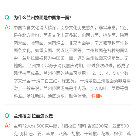
Q:
为什么兰州拉面是中国第一面？
A:
中国饮食文化博大精深，面条文化历史悠久，非常丰富，特别
是在北方省份，面条文化丰富多彩，山西刀面、桃花面、陕西
肉末面、腰带面、河南炖面、北京酱面等，南方城市也有许多
面条文化，如重庆面、武汉热干面等。兰州拉面在各种的面条
中，兰州拉面被称为中国第一面，这对兰州拉面来说是当之无
愧的。 兰州拉面起源于清代嘉庆时期，经过多次改进，形成了
现代拉面成品。兰州拉面的特点可以用1、2、3、4、5五个数
字来形容:一清二白三红四绿五黄。 一清是指兰州拉面汤非常清
澈，一般来说，兰州拉面汤底是牛肉汤，加入肉桂、茴香等香
料煮。汤味新鲜，汤底透明，颜色清晰。
详细»
Q:
兰州拉面 拉面怎么做
A:
主料?2人份 500克牛腱，1把拉面 辅料 香菜200克，蒜苗500
克 调料 葱、姜、草果、八角、胡椒、干辣椒、花椒、橙伏、鸡