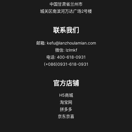
中国甘肃省兰州市
城关区南滨河万达广场2号楼
联系我们
邮箱: kefu@lanzhoulamian.com
微信: lzlmkf
电话: 400-618-0931
(+086)0931-618-0931
官方店铺
H5商城
淘宝网
拼多多
京东京喜