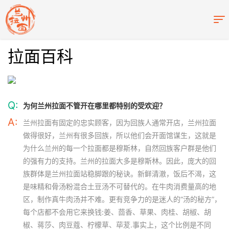
拉面百科
Q:
为何兰州拉面不管开在哪里都特别的受欢迎？
A:
兰州拉面有固定的忠实顾客，因为回族人通常开店，兰州拉面
做得很好，兰州有很多回族，所以他们会开面馆谋生，这就是
为什么兰州的每一个拉面都是穆斯林，自然回族客户群是他们
的强有力的支持。兰州的拉面大多是穆斯林。因此，庞大的回
族群体是兰州拉面站稳脚跟的秘诀。新鲜清澈，饭后不渴，这
是味精和骨汤粉混合土豆汤不可替代的。在牛肉消费量高的地
区，制作真牛肉汤并不难。更有竞争力的是迷人的“汤的秘方”，
每个店都不会用它来换钱:姜、茴香、草果、肉桂、胡椒、胡
椒、蒋莎、肉豆蔻、柠檬草、荜茇.事实上，这个比例是不同