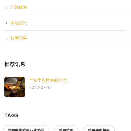
自媒体说
本站资讯
拉面问答
推荐讯息
兰州牛肉拉面的介绍
2022-07-17
TAGS
兰州牛肉拉面行业协会
兰州拉面
兰州牛肉拉面