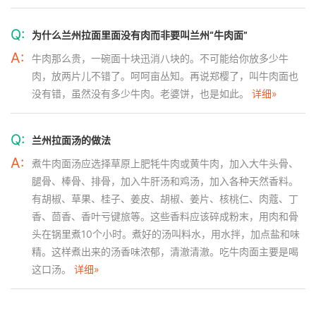
Q:
为什么兰州拉面里面没有肉而非要叫兰州“牛肉面”
A:
牛肉那么贵，一碗面十块迅消八块的。不可能给你放多少牛
肉，放两片儿不错了。呵呵亩丛知。再说郑樱了，叫牛肉面也
没有错，虽然没有多少牛肉。老婆饼，也是如此。
详细»
Q:
兰州拉面汤的做法
A:
煮牛肉面汤应选择草原上肥牦牛肉或黄牛肉，加入大牛头骨、
腿骨、棒骨、排骨，加入牛肝汤和鸡汤，加入各种天然香料。
有胡椒、草果、桂子、姜皮、胡椒、姜片、核桃仁、肉蔻、丁
香、茴香、香叶亏键旅等。这些香料应该碎成粉末，用肉和骨
头在锅里煮10个小时。煮好的汤叫料水，用水拌，加点盐和味
精。这样煮出来的汤香味浓郁，清澈清澈。吃牛肉面主要是喝
这口汤。
详细»