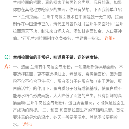
兰州拉面的招牌，真的损害了拉面的名声啊。我只想说，如果
你想在其他地方吃家乡的拉面，你只有梦想。下面我简单介绍
一下兰州拉面。 兰州牛肉拉面技术在中国是独一无二的。拉面
制作在中国流传已久，清代王丹曾作过《兰州牛肉面吟》"兰州
拉面羡天下功，制法来自怀庆府。汤如甘露面如金，入口赛神
仙。"可见兰州拉面制作久负盛名，世界第一技法。
详细»
Q:
兰州拉面做的非常好，味道真不错，送的速度快，
A:
一、选面 兰州有牛肉拉面专用粉，一般选用新鲜高筋面粉。不
要选择陈面，更不要选择蛀虫、老鼠咬、霉污染面粉，因为面
粉不仅不符合卫生标准，蛋白质分子在蛋白酶（由于污染、蛋
白酶活性）的作用下，蛋白质分子分解成氨基酸，使蛋白质不
能与水结合形成面筋，大大降低了面筋的产生。只有新鲜的高
筋面粉(兰州牛肉拉面专用粉)，蛋白质含量高，才能保证拉面生
产成功的前提。 二、和面 和面是拉面生产的基础和关键。首先
要注意的是水的温度，冬天一般要用温水，其他季节要用冷
水。
详细»