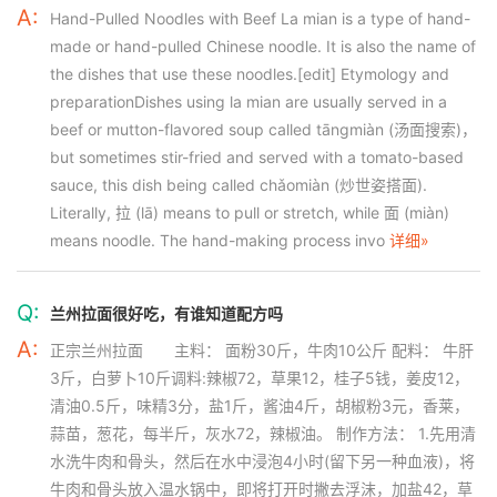
A:
Hand-Pulled Noodles with Beef La mian is a type of hand-
made or hand-pulled Chinese noodle. It is also the name of
the dishes that use these noodles.[edit] Etymology and
preparationDishes using la mian are usually served in a
beef or mutton-flavored soup called tāngmiàn (汤面搜索)，
but sometimes stir-fried and served with a tomato-based
sauce, this dish being called chǎomiàn (炒世姿搭面).
Literally, 拉 (lā) means to pull or stretch, while 面 (miàn)
means noodle. The hand-making process invo
详细»
Q:
兰州拉面很好吃，有谁知道配方吗
A:
正宗兰州拉面 主料： 面粉30斤，牛肉10公斤 配料： 牛肝
3斤，白萝卜10斤调料:辣椒72，草果12，桂子5钱，姜皮12，
清油0.5斤，味精3分，盐1斤，酱油4斤，胡椒粉3元，香莱，
蒜苗，葱花，每半斤，灰水72，辣椒油。 制作方法： 1.先用清
水洗牛肉和骨头，然后在水中浸泡4小时(留下另一种血液)，将
牛肉和骨头放入温水锅中，即将打开时撇去浮沫，加盐42，草