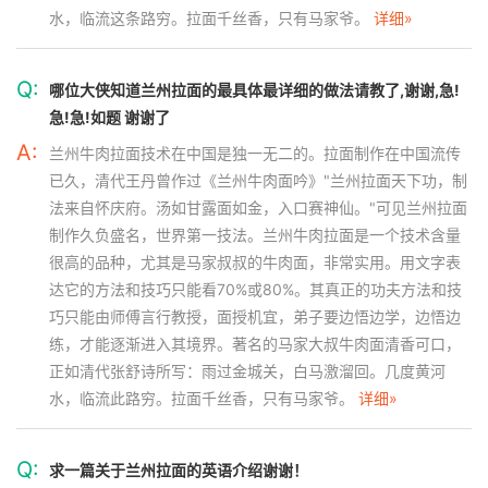
水，临流这条路穷。拉面千丝香，只有马家爷。
详细»
Q:
哪位大侠知道兰州拉面的最具体最详细的做法请教了,谢谢,急!
急!急!如题 谢谢了
A:
兰州牛肉拉面技术在中国是独一无二的。拉面制作在中国流传
已久，清代王丹曾作过《兰州牛肉面吟》"兰州拉面天下功，制
法来自怀庆府。汤如甘露面如金，入口赛神仙。"可见兰州拉面
制作久负盛名，世界第一技法。兰州牛肉拉面是一个技术含量
很高的品种，尤其是马家叔叔的牛肉面，非常实用。用文字表
达它的方法和技巧只能看70%或80%。其真正的功夫方法和技
巧只能由师傅言行教授，面授机宜，弟子要边悟边学，边悟边
练，才能逐渐进入其境界。著名的马家大叔牛肉面清香可口，
正如清代张舒诗所写：雨过金城关，白马激溜回。几度黄河
水，临流此路穷。拉面千丝香，只有马家爷。
详细»
Q:
求一篇关于兰州拉面的英语介绍谢谢！