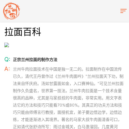
拉面百科
Q:
正宗兰州拉面的制作方法
A:
兰州牛肉拉面技术在中国是独一无二的。拉面制作在中国流传
已久，清代王丹曾作过《兰州牛肉面吟》"兰州拉面天下功，制
法来自怀庆府。汤如甘露面如金，入口赛神仙。"可见兰州拉面
制作久负盛名，世界第一技法。兰州牛肉拉面是一个技术含量
很高的品种，尤其是马家叔叔的牛肉面，非常实用。用文字表
达它的方法和技巧只能看70%或80%。其真正的功夫方法和技
巧只能由师傅言行教授，面授机宜，弟子要边悟边学，边悟边
练，才能逐渐进入其境界。著名的马家大叔牛肉面清香可口，
正如清代张舒诗所写：雨过金城关，白马激溜回。几度黄河