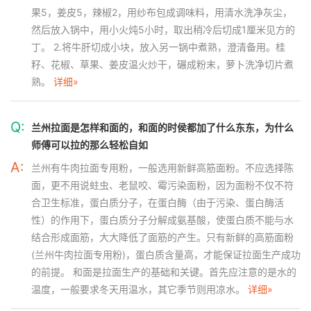
果5，姜皮5，辣椒2，用纱布包成调味料，用清水洗净灰尘，
然后放入锅中，用小火炖5小时，取出稍冷后切成1厘米见方的
丁。 2.将牛肝切成小块，放入另一锅中煮熟，澄清备用。桂
籽、花椒、草果、姜皮温火炒干，碾成粉末，萝卜洗净切片煮
熟。
详细»
Q:
兰州拉面是怎样和面的，和面的时侯都加了什么东东，为什么
师傅可以拉的那么轻松自如
A:
兰州有牛肉拉面专用粉，一般选用新鲜高筋面粉。不应选择陈
面，更不用说蛀虫、老鼠咬、霉污染面粉，因为面粉不仅不符
合卫生标准，蛋白质分子，在蛋白酶（由于污染、蛋白酶活
性）的作用下，蛋白质分子分解成氨基酸，使蛋白质不能与水
结合形成面筋，大大降低了面筋的产生。只有新鲜的高筋面粉
(兰州牛肉拉面专用粉)，蛋白质含量高，才能保证拉面生产成功
的前提。 和面是拉面生产的基础和关键。首先应注意的是水的
温度，一般要求冬天用温水，其它季节则用凉水。
详细»