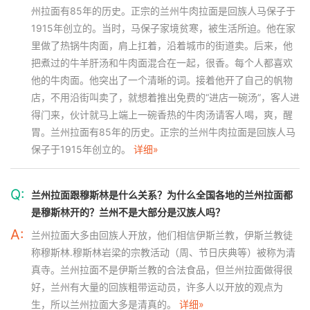
州拉面有85年的历史。正宗的兰州牛肉拉面是回族人马保子于
1915年创立的。当时，马保子家境贫寒，被生活所迫。他在家
里做了热锅牛肉面，肩上扛着，沿着城市的街道卖。后来，他
把煮过的牛羊肝汤和牛肉面混合在一起，很香。每个人都喜欢
他的牛肉面。他突出了一个清晰的词。接着他开了自己的帆物
店，不用沿街叫卖了，就想着推出免费的“进店一碗汤”，客人进
得门来，伙计就马上端上一碗香热的牛肉汤请客人喝，爽，醒
胃。兰州拉面有85年的历史。正宗的兰州牛肉拉面是回族人马
保子于1915年创立的。
详细»
Q:
兰州拉面跟穆斯林是什么关系？为什么全国各地的兰州拉面都
是穆斯林开的？兰州不是大部分是汉族人吗？
A:
兰州拉面大多由回族人开放，他们相信伊斯兰教，伊斯兰教徒
称穆斯林.穆斯林岩梁的宗教活动（周、节日庆典等）被称为清
真寺。兰州拉面不是伊斯兰教的合法食品，但兰州拉面做得很
好，兰州有大量的回族粗带运动员，许多人以开放的观点为
生，所以兰州拉面大多是清真的。
详细»