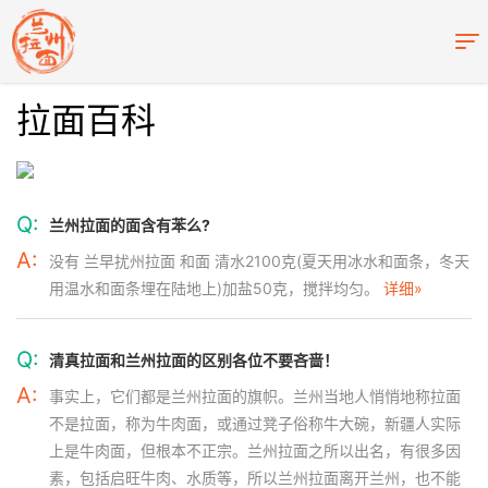
拉面百科
Q:
兰州拉面的面含有苯么?
A:
没有 兰早扰州拉面 和面 清水2100克(夏天用冰水和面条，冬天
用温水和面条埋在陆地上)加盐50克，搅拌均匀。
详细»
Q:
清真拉面和兰州拉面的区别各位不要吝啬！
A:
事实上，它们都是兰州拉面的旗帜。兰州当地人悄悄地称拉面
不是拉面，称为牛肉面，或通过凳子俗称牛大碗，新疆人实际
上是牛肉面，但根本不正宗。兰州拉面之所以出名，有很多因
素，包括启旺牛肉、水质等，所以兰州拉面离开兰州，也不能