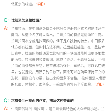
做正宗的味道。
详细»
Q:
谁知道怎么做拉面？
A:
兰州拉面，在中国烹饪协会小吃分会注册的正式名称是清汤牛
肉面。从这个名字可以看出，兰州拉面的特点是清汤和牛肉。
兰州拉面本身就是拉面做的，但不是它独特的特点。中国很多
地方都有拉面，但熟制方法不同。拉面越细越佳，在一些技术
比赛中，拉面的师傅通常竞比相同的一块面谁能抻出更多根数
的面条。拉出来的脸要很细，就成了绝活。无论多么薄，兰州
拉面的面条都要坚韧，通常被称为强壮，煮熟后，可以站在碗
里，也就是说，用筷子钓鱼放下，面条可以在碗里保持直立的
形状，否则没有力量，拉出来的面条不合格。 拉伸面是未发酵
的死面，体积小，面条多。一碗面条通常有半斤面粉。
详细»
Q:
求有关兰州拉面的作文，描写这种美食的
A:
牛肉面俗称"牛肉拉面"，是兰州最具特色的大众经济小吃。兰