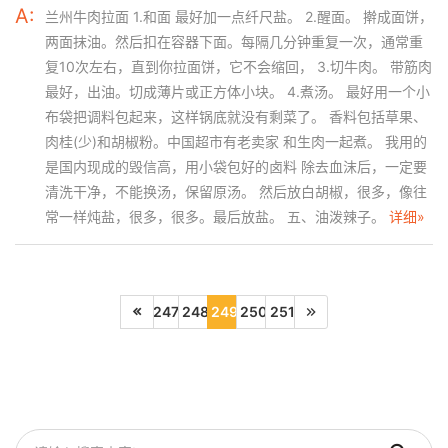
A:
兰州牛肉拉面 1.和面 最好加一点纤尺盐。 2.醒面。 擀成面饼，
两面抹油。然后扣在容器下面。每隔几分钟重复一次，通常重
复10次左右，直到你拉面饼，它不会缩回， 3.切牛肉。 带筋肉
最好，出油。切成薄片或正方体小块。 4.煮汤。 最好用一个小
布袋把调料包起来，这样锅底就没有剩菜了。 香料包括草果、
肉桂(少)和胡椒粉。中国超市有老卖家 和生肉一起煮。 我用的
是国内现成的毁信高，用小袋包好的卤料 除去血沫后，一定要
清洗干净，不能换汤，保留原汤。 然后放白胡椒，很多，像往
常一样炖盐，很多，很多。最后放盐。 五、油泼辣子。
详细»
247
248
249
250
251