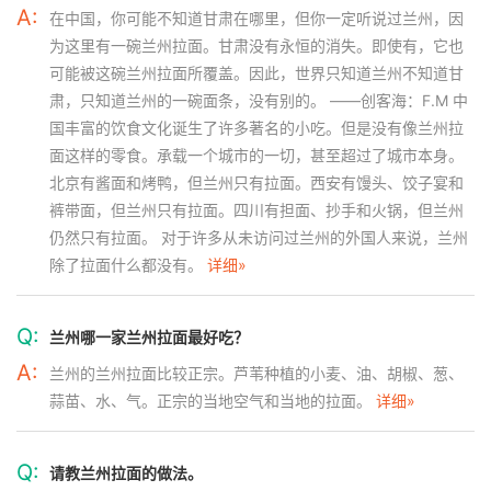
A:
在中国，你可能不知道甘肃在哪里，但你一定听说过兰州，因
为这里有一碗兰州拉面。甘肃没有永恒的消失。即使有，它也
可能被这碗兰州拉面所覆盖。因此，世界只知道兰州不知道甘
肃，只知道兰州的一碗面条，没有别的。 ——创客海：F.M 中
国丰富的饮食文化诞生了许多著名的小吃。但是没有像兰州拉
面这样的零食。承载一个城市的一切，甚至超过了城市本身。
北京有酱面和烤鸭，但兰州只有拉面。西安有馒头、饺子宴和
裤带面，但兰州只有拉面。四川有担面、抄手和火锅，但兰州
仍然只有拉面。 对于许多从未访问过兰州的外国人来说，兰州
除了拉面什么都没有。
详细»
Q:
兰州哪一家兰州拉面最好吃？
A:
兰州的兰州拉面比较正宗。芦苇种植的小麦、油、胡椒、葱、
蒜苗、水、气。正宗的当地空气和当地的拉面。
详细»
Q:
请教兰州拉面的做法。