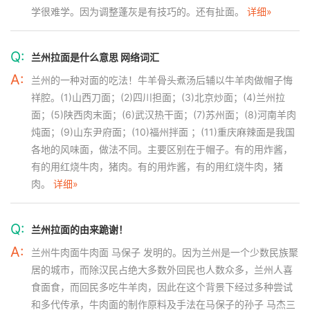
学很难学。因为调整蓬灰是有技巧的。还有扯面。
详细»
Q:
兰州拉面是什么意思 网络词汇
A:
兰州的一种对面的吃法！牛羊骨头煮汤后辅以牛羊肉做帽子悔
祥腔。(1)山西刀面；(2)四川担面；(3)北京炒面；(4)兰州拉
面；(5)陕西肉末面；(6)武汉热干面；(7)苏州面；(8)河南羊肉
炖面；(9)山东尹府面；(10)福州拌面 ；(11)重庆麻辣面是我国
各地的风味面，做法不同。主要区别在于帽子。有的用炸酱，
有的用红烧牛肉，猪肉。有的用炸酱，有的用红烧牛肉，猪
肉。
详细»
Q:
兰州拉面的由来跪谢！
A:
兰州牛肉面牛肉面 马保子 发明的。因为兰州是一个少数民族聚
居的城市，而除汉民占绝大多数外回民也人数众多，兰州人喜
食面食，而回民多吃牛羊肉，因此在这个背景下经过多种尝试
和多代传承，牛肉面的制作原料及手法在马保子的孙子 马杰三