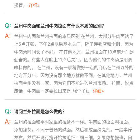
接管。
详细»
Q:
兰州牛肉面和兰州牛肉拉面有什么本质的区别？
A:
兰州牛肉面和兰州拉面的本质区别 在兰州，大部分牛肉面馆早
上5点开张，下午2点以后基本关门，除了连锁店和个例，因为
牛肉汤时间长了不好。 在其他地方，兰州拉面在10点前开门是
勤奋的。有些人在晚上11点后关门，因为他们的牛肉汤是用调
味料做的。 在兰州，没有一家稍微好一点的商店在兰州以外的
地方开分店，因为没有那个地方就做不到。在其他地方，兰州
拉面兰州没有一家，因为它们不能进入兰州市场。 拉面，说点
废话，牛肉面一定要拉出来(别想歪了)。
详细»
Q:
请问兰州拉面是怎么做的？
A:
兰州的拉面和平时家里的拉条不一样。牛肉面的拉面叫拉面。
添加蓬灰。不同于普通的碱面。然后和成面纳亮剂。一般半斤
左右。然后开洞行宽开始拉毛细二细三细。如果你想报班，自