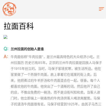
拉面百科
Q:
兰州拉面的创始人是谁
A:
牛肉面俗称"牛肉拉面"，是兰州最具特色的大众经济小吃。兰
州拉面历 历史已有85年。正宗的兰州牛肉拉面是回族人马保子
于1915年创立的。当时，马保子家境贫寒，被生活所迫。他在
家里做了一个热锅牛肉面，肩上拿着它在城里的街上卖。后
来，他把煮过的牛羊肝汤和牛肉面混合在一起，很香。每个人
都喜欢他的牛肉面。他突出了一个清晰的词。然后他开了自己
的店，不推出免费的一碗汤，而不是沿街叫知和卖。当客人进
门时，他立即端上一碗香热的牛肉汤供客人喝凉爽醒胃。马保
子的清汤牛肉面很有名，马保子经营到1925年，由其子马杰三