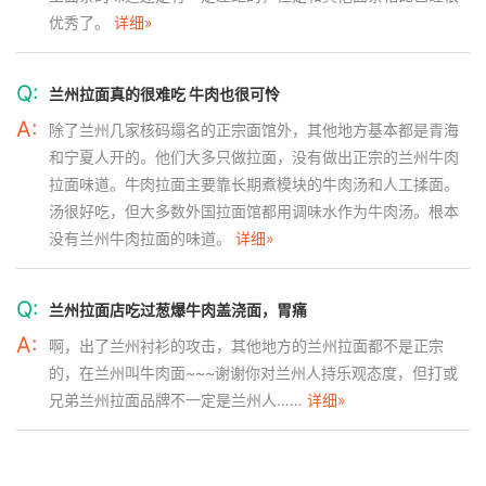
优秀了。
详细»
Q:
兰州拉面真的很难吃 牛肉也很可怜
A:
除了兰州几家核码塌名的正宗面馆外，其他地方基本都是青海
和宁夏人开的。他们大多只做拉面，没有做出正宗的兰州牛肉
拉面味道。牛肉拉面主要靠长期煮模块的牛肉汤和人工揉面。
汤很好吃，但大多数外国拉面馆都用调味水作为牛肉汤。根本
没有兰州牛肉拉面的味道。
详细»
Q:
兰州拉面店吃过葱爆牛肉盖浇面，胃痛
A:
啊，出了兰州衬衫的攻击，其他地方的兰州拉面都不是正宗
的，在兰州叫牛肉面~~~谢谢你对兰州人持乐观态度，但打或
兄弟兰州拉面品牌不一定是兰州人……
详细»