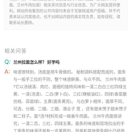
面、兰州牛肉拉面）相关资讯信息与行业信息，为广大网友提供便
利。网站所收集到的公开内容均来自于互联网或用户投稿，并不代
表本站认同其观点，也不对网站内容的真实性负责，如有侵权，请
联系站长删除。
相关问答
Q:
兰州拉面怎么样？ 好学吗
A:
味道很特别，汤底是用牛骨做的。 秘制调料搭配而成的，面条
与一般手工拉的不同，整个味道鲜美、与众不同。 兰州牛肉面
?它以汤镜清、肉烂、面细的独特风味和一清二白白三红四绿五
黄、一清(汤清)、二白(萝卜白)、三红(辣椒油红)、四绿(香菜磨
仿档、蒜苗绿)、五黄(面条黄亮)。 与白萝卜相伴，面厚不同，
可选，分细、二细、三细、酒业子 宽 ，还有翘末愣子翘末愣子
和二柱子。面?汤?材料形成一碗香牛肉面。 兰州牛肉面很讲
究，一清二百，三红，四绿五黄。面条的味道和现场拉出的手
工面条的味道还是有一定差距的，但是和其他面条相比已经很