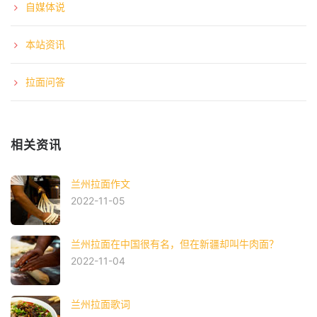
自媒体说
本站资讯
拉面问答
相关资讯
兰州拉面作文
2022-11-05
兰州拉面在中国很有名，但在新疆却叫牛肉面？
2022-11-04
兰州拉面歌词