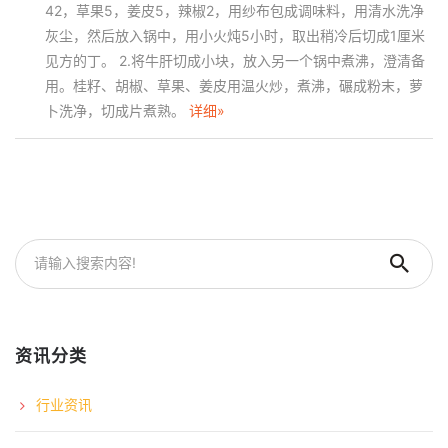
42，草果5，姜皮5，辣椒2，用纱布包成调味料，用清水洗净
灰尘，然后放入锅中，用小火炖5小时，取出稍冷后切成1厘米
见方的丁。 2.将牛肝切成小块，放入另一个锅中煮沸，澄清备
用。桂籽、胡椒、草果、姜皮用温火炒，煮沸，碾成粉末，萝
卜洗净，切成片煮熟。
详细»
资讯分类
行业资讯