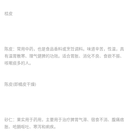
桂皮
陈皮：常用中药，也是食品香料或烹饪调料。味道辛苦，性温，具
有温胃散寒、理气健脾的功效。适合胃胀、消化不良、食欲不振、
咳嗽痰多的人。
陈皮(即橘皮干燥)
砂仁：果实用于药用，主要用于治疗脾胃气滞、宿食不消、腹痛痞
胀、呛膈呕吐、寒泻和痢疾。