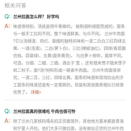
相关问答
Q:
兰州拉面怎么样？ 好学吗
A:
味道很特别，汤底是用牛骨做的。 秘制调料搭配而成的，面条
与一般手工拉的不同，整个味道鲜美、与众不同。 兰州牛肉面
?它以汤镜清、肉烂、面细的独特风味和一清二白白三红四绿五
黄、一清(汤清)、二白(萝卜白)、三红(辣椒油红)、四绿(香菜磨
仿档、蒜苗绿)、五黄(面条黄亮)。 与白萝卜相伴，面厚不同，
可选，分细、二细、三细、酒业子 宽 ，还有翘末愣子翘末愣子
和二柱子。面?汤?材料形成一碗香牛肉面。 兰州牛肉面很讲
究，一清二百，三红，四绿五黄。面条的味道和现场拉出的手
工面条的味道还是有一定差距的，但是和其他面条相比已经很
优秀了。
详细»
Q:
兰州拉面真的很难吃 牛肉也很可怜
A:
除了兰州几家核码塌名的正宗面馆外，其他地方基本都是青海
和宁夏人开的。他们大多只做拉面，没有做出正宗的兰州牛肉