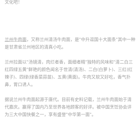
文化吧！
兰州牛肉面
，又称兰州清汤牛肉面，是"中升逗国十大面条"其中一种
是甘肃省兰州地区的清真小吃。
兰州拉面以"汤镜清，肉烂者香，面细者精"独特的风味和"清二白三
红四绿五黄"鲜艳的颜色闻名于世清(清汤)、二白(白萝卜)、三红(红
辣子)、四绿(绿香菜蒜苗)、五黄(黄面)。牛肉又软又好吃，香气扑
鼻，胃口诱人。
据说兰州牛肉面起源于唐代。目前有史料记载，兰州牛肉面始于清
代嘉庆。赢得了国内乃至世界各地顾客的好评。被中国烹饪协会评
为三大中国快餐之一，享有盛誉"中华第一面"。