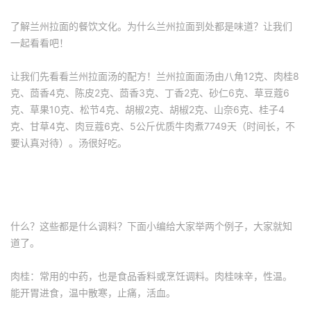
了解兰州拉面的餐饮文化。为什么兰州拉面到处都是味道？让我们
一起看看吧！
让我们先看看兰州拉面汤的配方！兰州拉面面汤由八角12克、肉桂8
克、茴香4克、陈皮2克、茴香3克、丁香2克、砂仁6克、草豆蔻6
克、草果10克、松节4克、胡椒2克、胡椒2克、山奈6克、桂子4
克、甘草4克、肉豆蔻6克、5公斤优质牛肉煮7749天（时间长，不
要认真对待）。汤很好吃。
什么？这些都是什么调料？下面小编给大家举两个例子，大家就知
道了。
肉桂：常用的中药，也是食品香料或烹饪调料。肉桂味辛，性温。
能开胃进食，温中散寒，止痛，活血。