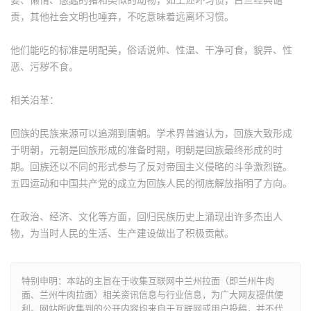
责，其他社会文明也唾弃，不吃意味着远离坏习惯。
他们能吃的标准是明配美，俗话说帅、性温、干净可食，貌异、性
恶、污秽不食。
相关沿革：
回族的民族来源可以追溯到唐朝。学术界普遍认为，回族大致形成
于明朝，元朝是回族形成的准备时期，明朝是回族最终形成的时
期。回族还以不同的形式参与了反对帝国主义侵略的斗争激烈链。
五四运动和中国共产党的成立为回族人民的彻底解放指明了方向。
在政治、经济、文化等方面，回归民族历史上涌现出许多杰出人
物，为当时人民的生活、生产建设做出了积极贡献。
特别申明：本站的主旨在于收集互联网中兰州拉面（即兰州牛肉
面、兰州牛肉拉面）相关资讯信息与行业信息，为广大网友提供便
利。网站所收集到的公开内容均来自于互联网或用户投稿，并不代