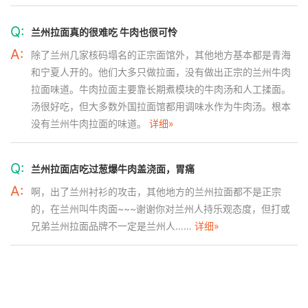
Q:
兰州拉面真的很难吃 牛肉也很可怜
A:
除了兰州几家核码塌名的正宗面馆外，其他地方基本都是青海
和宁夏人开的。他们大多只做拉面，没有做出正宗的兰州牛肉
拉面味道。牛肉拉面主要靠长期煮模块的牛肉汤和人工揉面。
汤很好吃，但大多数外国拉面馆都用调味水作为牛肉汤。根本
没有兰州牛肉拉面的味道。
详细»
Q:
兰州拉面店吃过葱爆牛肉盖浇面，胃痛
A:
啊，出了兰州衬衫的攻击，其他地方的兰州拉面都不是正宗
的，在兰州叫牛肉面~~~谢谢你对兰州人持乐观态度，但打或
兄弟兰州拉面品牌不一定是兰州人……
详细»