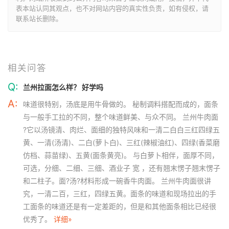
表本站认同其观点，也不对网站内容的真实性负责，如有侵权，请
联系站长删除。
相关问答
Q:
兰州拉面怎么样？ 好学吗
A:
味道很特别，汤底是用牛骨做的。 秘制调料搭配而成的，面条
与一般手工拉的不同，整个味道鲜美、与众不同。 兰州牛肉面
?它以汤镜清、肉烂、面细的独特风味和一清二白白三红四绿五
黄、一清(汤清)、二白(萝卜白)、三红(辣椒油红)、四绿(香菜磨
仿档、蒜苗绿)、五黄(面条黄亮)。 与白萝卜相伴，面厚不同，
可选，分细、二细、三细、酒业子 宽 ，还有翘末愣子翘末愣子
和二柱子。面?汤?材料形成一碗香牛肉面。 兰州牛肉面很讲
究，一清二百，三红，四绿五黄。面条的味道和现场拉出的手
工面条的味道还是有一定差距的，但是和其他面条相比已经很
优秀了。
详细»