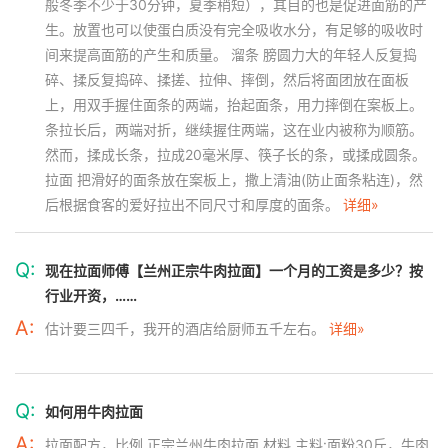
般冬季不少于30分钟，夏季稍短），其目的也是促进面筋的产
生。放置也可以使蛋白质没有完全吸收水分，有足够的吸收时
间来提高面筋的产生和质量。 溜条 膀圆力大的年轻人反复捣
碎、揉反复捣碎、揉搓、拉伸、摔倒，然后将面团放在面板
上，用双手握住面条的两端，抬起面条，用力摔倒在案板上。
条拉长后，两端对折，继续握住两端，这在业内被称为顺筋。
然而，揉成长条，拉成20毫米厚、筷子长的条，或揉成圆条。
拉面 把滑好的面条放在案板上，撒上清油(防止面条粘连)，然
后根据食客的爱好拉出不同尺寸和厚度的面条。
详细»
Q:
现在拉面师傅【兰州正宗牛肉拉面】一个月的工资是多少？按
行业开资，……
A:
估计要三四千，我开的酒店给厨师五千左右。
详细»
Q:
如何用牛肉拉面
A:
拉面配方，比例 正宗兰州牛肉拉面 材料 主料:面粉30斤，牛肉