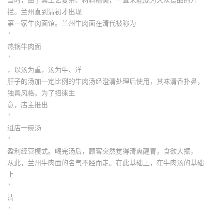
拦。兰州直到清初才出现
第一家牛肉面馆。兰州牛肉面在清代被称为
"
热锅牛肉面
"
，以汤为重，汤为牛、洋
肝子的汤加一定比例的牛肉汤经澄清处理后使用，其味清香扑鼻，
独具风格。为了招徕生
意，店主推出
"
进店一碗汤
"
盈利经营模式。喝完汤后，顾客突然觉得清爽醒胃，食欲大振，
从此，兰州牛肉面的名气不胫而走。在此基础上，在牛肉汤的基础
上
"
清
"