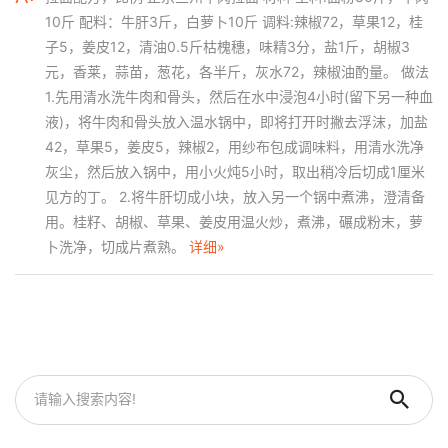
10斤 配料：牛肝3斤，白萝卜10斤 调料:辣椒72，草果12，桂
子5，姜皮12，清油0.5斤枯槐穗，味精3分，盐1斤，胡椒3
元，香莱，蒜苗，葱花，各半斤，灰水72，辣椒油酌量。 做法
1.先用清水洗牛肉和骨头，然后在水中浸泡4小时(留下另一种血
液)，将牛肉和骨头放入温水锅中，即将打开时撇去浮沫，加盐
42，草果5，姜皮5，辣椒2，用纱布包成调味料，用清水洗净
灰尘，然后放入锅中，用小火炖5小时，取出稍冷后切成1厘米
见方的丁。 2.将牛肝切成小块，放入另一个锅中煮沸，澄清备
用。桂籽、胡椒、草果、姜皮用温火炒，煮沸，碾成粉末，萝
卜洗净，切成片煮熟。
详细»