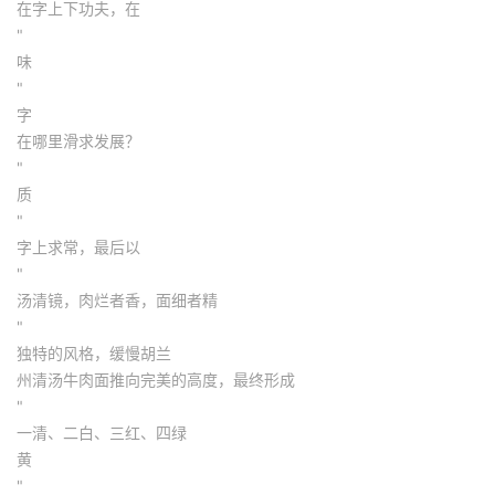
在字上下功夫，在
"
味
"
字
在哪里滑求发展？
"
质
"
字上求常，最后以
"
汤清镜，肉烂者香，面细者精
"
独特的风格，缓慢胡兰
州清汤牛肉面推向完美的高度，最终形成
"
一清、二白、三红、四绿
黄
"