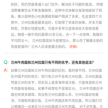
别好，但仍然是普通人出门在外，解决肚子问题的首选。 伴随
消野着餐饮业不断发展趋势，这种中式快餐也渐渐地碰到了短
板，像沙县特色小吃我便碰到破产倒闭了多家，在这里四个大
佬中，兰州拉面是最幸运的，它取得了资金的亲睐，并多方面
转型，尽管价钱更加贵，可是许多早已逐渐进驻大型商场里
边，随意一碗牛肉拉面得20多元化，点一下一点烧烤，稳稳的
平均四五十。 兰州拉面现如今是更加火，那么你了解最无助的
到底是谁吗？兰州人应该是最无助的。
详细»
Q:
兰州牛肉面和兰州拉面只有不同的名字，还有其他说法？
A:
如果兰州拉面和兰州牛肉拉面的区别，真的很不同，兰州拉面
在中国不同的地方，但只有兰州不会有兰州拉面，兰州拉面虽
然是兰州的名字，但实际上是青海申请注册，只是味道和兰州
牛肉面有些相似，如果不经常吃不容易区分。 兰州牛肉面在中
国也有很多面馆，但没有兰州拉面那么多。兰州拉面店有面
汤、冷面和鸡蛋炒饭，兰州牛肉面店有牛肉拉面，所以我们可
以根据这一点来区分兰州拉面或兰州牛肉面。 对于这件事，兰