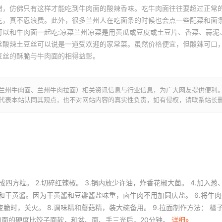
醋，仿佛只有这样才能吃到牛肉面的酸辣香味。吃牛肉面往往要超过正常
吃，真不忍浪费。此外，很多兰州人在吃面条的时候也会点一些配菜和面
可以和牛肉面一起吃:凉菜兰州凉菜是用黄瓜或豆皮或土豆片、香菜、蒜泥
丝酸辣土豆丝可以说是一道受欢迎的家常菜。虽然价格便宜，但酸辣可口
豆丝的酥脆与牛肉面的相得益彰。
兰州牛肉面、兰州牛肉拉面）相关资讯信息与行业信息，为广大网友提供便利
代表本站认同其观点，也不对网站内容的真实性负责，如有侵权，请联系站长
成四方粒。 2.切碎红辣椒。 3.锅内放少许油，炸香花椒大茴。 4.加入葱
糖和干黄酱。因为干黄酱和豆瓣酱盐味重，卤牛肉不用加圆庆盐。 6.将牛
变脆时，关火。 8.调味精和蘑菇精，装大碗备用。 9.拉面制作方法： 橘
.和面的硬度比饺子面软，和盆、面、手三光后，20分钟。
详细»