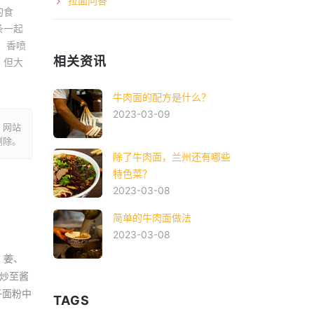
拉面问答
的食
条一起
、香喷
相关资讯
，但大
牛肉面的配方是什么？
2023-03-09
。网站
删除。
除了牛肉面，兰州还有哪些
特色菜？
2023-03-08
简单的牛肉面做法
2023-03-08
、姜、
肉炒至酱
子面粉中
TAGS