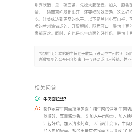
别喜欢醋，拿一碗面条，先操大腹醋壶。加入一股香
量，一碗面直吃发梢出汗，还要喝酸辣清汤。这么好
吃，让美味达到更高的水平。以下是兰州小菜山禅，
喷的兰州油做成的，开胃解腻，酥脆可口。酸辣土豆
家都喜欢。同时，它也是吃牛肉面的好伴侣。酸辣土
特别申明：本站的主旨在于收集互联网中兰州拉面（即
所收集到的公开内容均来自于互联网或用户投稿，并不
相关问答
Q:
牛肉面拉法？
A:
制作家常牛肉面拉法步骤 1.炖牛肉的做法:牛肉切
辣椒碎、豆瓣酱炒香。 5.加入牛肉粒炒，加入
汁包好后，加入清水炖煮。 7.当卤汁变浓，牛肉
加入盐和碱面。盐的用量应该是面下后微咸 10