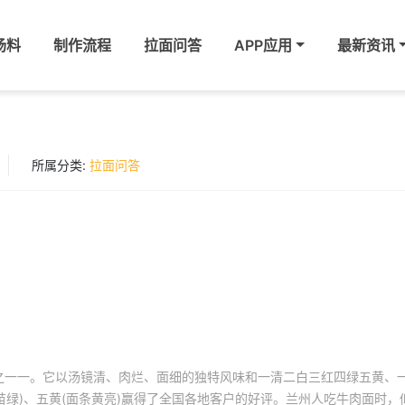
汤料
制作流程
拉面问答
APP应用
最新资讯
所属分类:
拉面问答
之一一。它以汤镜清、肉烂、面细的独特风味和一清二白三红四绿五黄、一
、蒜苗绿)、五黄(面条黄亮)赢得了全国各地客户的好评。兰州人吃牛肉面时，