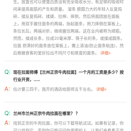
生。放置也可以使蛋白质没有完全吸收水分，有足够的吸收时
间来提高面筋的产生和质量。 溜条 膀圆力大的年轻人反复捣
碎、揉反复捣碎、揉搓、拉伸、摔倒，然后将面团放在面板
上，用双手握住面条的两端，抬起面条，用力摔倒在案板上。
条拉长后，两端对折，继续握住两端，这在业内被称为顺筋。
然而，揉成长条，拉成20毫米厚、筷子长的条，或揉成圆条。
拉面 把滑好的面条放在案板上，撒上清油(防止面条粘连)，然
后根据食客的爱好拉出不同尺寸和厚度的面条。
详细»
Q:
现在拉面师傅【兰州正宗牛肉拉面】一个月的工资是多少？按
行业开资，……
A:
估计要三四千，我开的酒店给厨师五千左右。
详细»
Q:
兰州市兰州正宗牛肉拉面在哪里？ ？
A:
找到正宗的牛肉拉面，你可以下载导航试试。如果有记录，你
可以找到它，否则你只能问问你周围的人。让我们来看看正宗