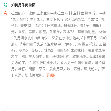
Q:
如何用牛肉拉面
A:
拉面配方，比例 正宗兰州牛肉拉面 材料 主料:面粉30斤，牛肉
10斤 配料：牛肝3斤，白萝卜10斤 调料:辣椒72，草果12，桂
子5，姜皮12，清油0.5斤枯槐穗，味精3分，盐1斤，胡椒3
元，香莱，蒜苗，葱花，各半斤，灰水72，辣椒油酌量。 做法
1.先用清水洗牛肉和骨头，然后在水中浸泡4小时(留下另一种血
液)，将牛肉和骨头放入温水锅中，即将打开时撇去浮沫，加盐
42，草果5，姜皮5，辣椒2，用纱布包成调味料，用清水洗净
灰尘，然后放入锅中，用小火炖5小时，取出稍冷后切成1厘米
见方的丁。 2.将牛肝切成小块，放入另一个锅中煮沸，澄清备
用。桂籽、胡椒、草果、姜皮用温火炒，煮沸，碾成粉末，萝
卜洗净，切成片煮熟。
详细»