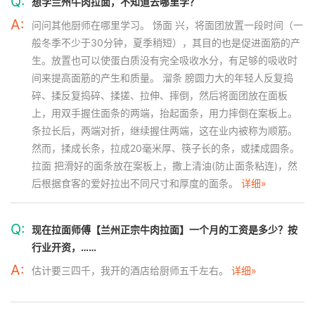
Q:
想学兰州牛肉拉面，不知道去哪里学？
A:
问问其他厨师在哪里学习。 饧面 兴，将面团放置一段时间（一
般冬季不少于30分钟，夏季稍短），其目的也是促进面筋的产
生。放置也可以使蛋白质没有完全吸收水分，有足够的吸收时
间来提高面筋的产生和质量。 溜条 膀圆力大的年轻人反复捣
碎、揉反复捣碎、揉搓、拉伸、摔倒，然后将面团放在面板
上，用双手握住面条的两端，抬起面条，用力摔倒在案板上。
条拉长后，两端对折，继续握住两端，这在业内被称为顺筋。
然而，揉成长条，拉成20毫米厚、筷子长的条，或揉成圆条。
拉面 把滑好的面条放在案板上，撒上清油(防止面条粘连)，然
后根据食客的爱好拉出不同尺寸和厚度的面条。
详细»
Q:
现在拉面师傅【兰州正宗牛肉拉面】一个月的工资是多少？按
行业开资，……
A:
估计要三四千，我开的酒店给厨师五千左右。
详细»