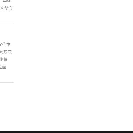
、四红
的面条而
宣传拉
喜欢吃
业餐
拉面