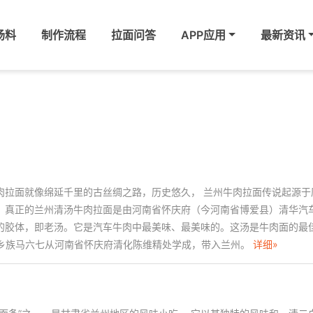
汤料
制作流程
拉面问答
APP应用
最新资讯
肉拉面就像绵延千里的古丝绸之路，历史悠久， 兰州牛肉拉面传说起源于
。真正的兰州清汤牛肉拉面是由河南省怀庆府（今河南省博爱县）清华汽
的胶体，即老汤。它是汽车牛肉中最美味、最美味的。这汤是牛肉面的最
。东乡族马六七从河南省怀庆府清化陈维精处学成，带入兰州。
详细»