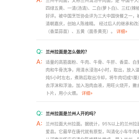
A:
兰州牛肉面，又称兰州清汤牛肉面，是“中国十大
四绿五黄、一清(汤清)、二白(萝卜白)、三红(
好评。被中国烹饪协会评为三大中国快餐之一，
清朝嘉庆，创始人陈维精。 经过后人的继承和
（香菜蒜苗）、五黄（面条黄亮）。
详细»
Q:
兰州拉面是怎么做的？
A:
适量的高筋面粉、牛肉、牛骨、牛肝、香菜、白萝
肉和牛骨洗净，用清水浸泡4小时，取出，放入
炖5小时左右，煮熟后取出冷却，将牛肉切成1厘米
去浮沫和浮油，加入泡肉血液，用旺火烧开，撇
卜片，用小火煨。
详细»
Q:
兰州拉面是兰州人开的吗？
A:
兰州拉面大州拉面。据统计，95%以上的兰州
爱县。它最早在唐代就有原型，叫清化小车牛肉老