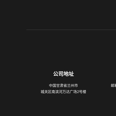
公司地址
中国甘肃省兰州市
邮箱
城关区南滨河万达广场2号楼