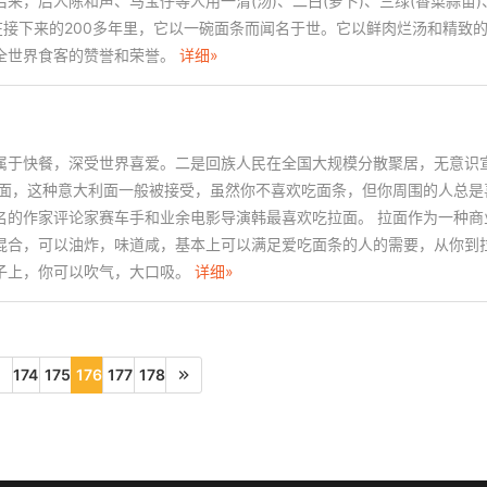
来，后人陈和声、马宝仔等人用一清(汤)、二白(萝卜)、三绿(香菜蒜苗)
。在接下来的200多年里，它以一碗面条而闻名于世。它以鲜肉烂汤和精致
全世界食客的赞誉和荣誉。
详细»
属于快餐，深受世界喜爱。二是回族人民在全国大规模分散聚居，无意识
利面，这种意大利面一般被接受，虽然你不喜欢吃面条，但你周围的人总是
名的作家评论家赛车手和业余电影导演韩最喜欢吃拉面。 拉面作为一种商
混合，可以油炸，味道咸，基本上可以满足爱吃面条的人的需要，从你到
子上，你可以吹气，大口吸。
详细»
174
175
176
177
178