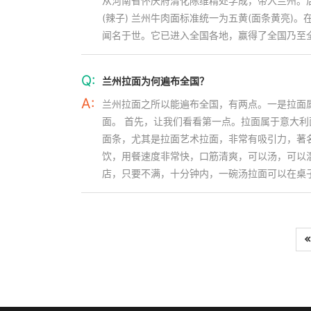
从河南省怀庆府清化陈维精处学成，带入兰州。后
(辣子) 兰州牛肉面标准统一为五黄(面条黄亮)
闻名于世。它已进入全国各地，赢得了全国乃至
Q:
兰州拉面为何遍布全国？
A:
兰州拉面之所以能遍布全国，有两点。一是拉面
面。 首先，让我们看看第一点。拉面属于意大
面条，尤其是拉面艺术拉面，非常有吸引力，著
饮，用餐速度非常快，口筋清爽，可以汤，可以
店，只要不满，十分钟内，一碗汤拉面可以在桌