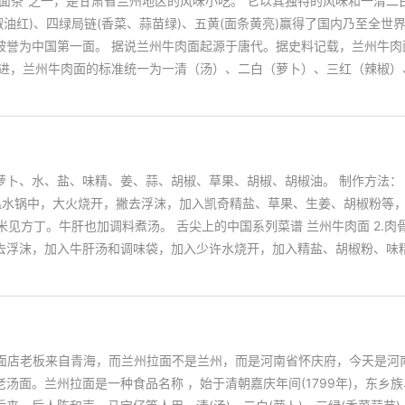
面条”之一，是甘肃省兰州地区的风味小吃。 它以其独特的风味和一清二
辣椒油红)、四绿局链(香菜、蒜苗绿)、五黄(面条黄亮)赢得了国内乃至全世
被誉为中国第一面。 据说兰州牛肉面起源于唐代。据史料记载，兰州牛肉
改进，兰州牛肉面的标准统一为一清（汤）、二白（萝卜）、三红（辣椒）
卜、水、盐、味精、姜、蒜、胡椒、草果、胡椒、胡椒油。 制作方法： 1
温水锅中，大火烧开，撇去浮沫，加入凯奇精盐、草果、生姜、胡椒粉等
见方丁。牛肝也加调料煮汤。 舌尖上的中国系列菜谱 兰州牛肉面 2.肉
去浮沫，加入牛肝汤和调味袋，加入少许水烧开，加入精盐、胡椒粉、味
拉面店老板来自青海，而兰州拉面不是兰州，而是河南省怀庆府，今天是河
汤面。兰州拉面是一种食品名称 ，始于清朝嘉庆年间(1799年)，东乡