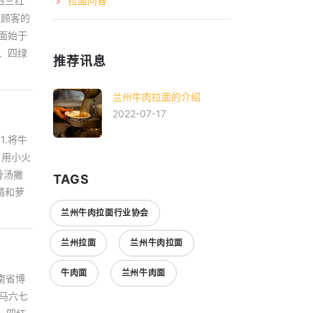
白三红
拉面问答
界顾客的
面始于
、四绿
推荐讯息
兰州牛肉拉面的介绍
2022-07-17
.将牛
，用小火
骨汤撇
TAGS
精和萝
兰州牛肉拉面行业协会
兰州拉面
兰州牛肉拉面
牛肉面
兰州牛肉面
南省博
族马六七