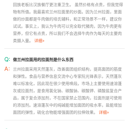
回族老板比汉族餐厅更注重卫生。 虽然价格有点贵，但我觉得
物有所值。我最喜欢兰州拉面里的炒面。因为兰州拉面，里面
做的炒面都是牛肉做的培氏辅料，和正常场景不一样，建议你
试试。事实上，我认为牛肉可以完全取代猪肉，因为牛肉更有
营养，但它有点贵，所以我们不会选择牛肉作为每天的主要肉
类摄入量。
详细»
Q:
做兰州拉面用的拉面剂是什么东西
A:
兰州拉面采用天然蓬灰，改善面团组织结构，提高面团的筋度
和弹性。食品与营养信息交流中心专家阮光锋表示，天然蓬灰
难以标准化，因此现在很少使用唤段。市场上主要使用速溶蓬
灰或拉面剂，是食用氯化钠、碳酸钠、碳酸钾、磷酸盐复合产
品，属于复合添加剂，不在国家禁止范围内，拉面剂是可使用
的添加剂。速溶蓬灰中的纯碱能增加面团的吸水率，盐能增加
面团的弹性，硫化合物能增强面团的拉伸效果。
详细»