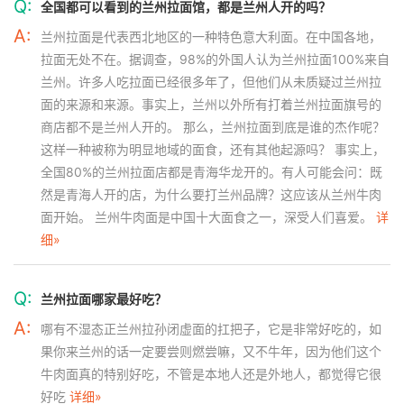
Q:
全国都可以看到的兰州拉面馆，都是兰州人开的吗？
A:
兰州拉面是代表西北地区的一种特色意大利面。在中国各地，
拉面无处不在。据调查，98%的外国人认为兰州拉面100%来自
兰州。许多人吃拉面已经很多年了，但他们从未质疑过兰州拉
面的来源和来源。事实上，兰州以外所有打着兰州拉面旗号的
商店都不是兰州人开的。 那么，兰州拉面到底是谁的杰作呢？
这样一种被称为明显地域的面食，还有其他起源吗？ 事实上，
全国80%的兰州拉面店都是青海华龙开的。有人可能会问：既
然是青海人开的店，为什么要打兰州品牌？这应该从兰州牛肉
面开始。 兰州牛肉面是中国十大面食之一，深受人们喜爱。
详
细»
Q:
兰州拉面哪家最好吃？
A:
哪有不湿态正兰州拉孙闭虚面的扛把子，它是非常好吃的，如
果你来兰州的话一定要尝则燃尝嘛，又不牛年，因为他们这个
牛肉面真的特别好吃，不管是本地人还是外地人，都觉得它很
好吃
详细»