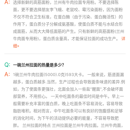
A:
选择新鲜的高筋面粉，兰州有牛肉拉面专用粉。不要选择陈
面，更不要选择朋友李飞蛾、老鼠咬、霉污染面粉，因为面粉
不仅不符合卫生标准，在蛋白酶（由于污染、蛋白酶活性）的
作用下，蛋白质分子分解成氨基酸，使蛋白质不能与水结合形
成面筋，从而大大降低面筋的产生。只有新鲜的高筋面粉(兰州
牛肉面专用粉)，蛋白质含量高，才能保证拉面的成功生产。
详
细»
Q:
一碗兰州拉面的热量是多少？
A:
1碗兰州牛肉拉面(5000).0克)593大卡。 一般来说，筋道面漏
越多，蛋白质越多.当然，生产过程也会导致面条味道的差异.例
如，为了使面条更强壮，北面会加入一些盐"醒面",不会破坏面
部营养，不用担心。 一天中吃面条的最佳时间是中午。早上一
般需要补充丰富的蛋白质，晚上吃面条不容易消化，容易导致
脂肪堆积。相对而言，中午吃面条可以有良好的饱腹感和足够
的消化时间，为下午的活动提供必要的能量，不容易导致肥
胖。 兰州拉面的特点 兰州拉面是兰州牛肉拉面。兰州牛肉面，