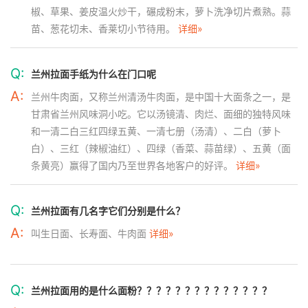
椒、草果、姜皮温火炒干，碾成粉末，萝卜洗净切片煮熟。蒜
苗、葱花切未、香莱切小节待用。
详细»
Q:
兰州拉面手纸为什么在门口呢
A:
兰州牛肉面，又称兰州清汤牛肉面，是中国十大面条之一，是
甘肃省兰州风味洞小吃。它以汤镜清、肉烂、面细的独特风味
和一清二白三红四绿五黄、一清七册（汤清）、二白（萝卜
白）、三红（辣椒油红）、四绿（香菜、蒜苗绿）、五黄（面
条黄亮）赢得了国内乃至世界各地客户的好评。
详细»
Q:
兰州拉面有几名字它们分别是什么？
A:
叫生日面、长寿面、牛肉面
详细»
Q:
兰州拉面用的是什么面粉？？？？？？？？？？？？？？