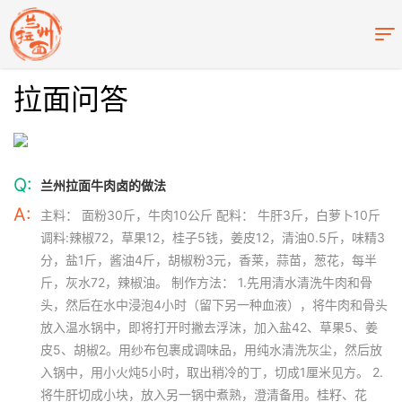
拉面问答
Q:
兰州拉面牛肉卤的做法
A:
主料： 面粉30斤，牛肉10公斤 配料： 牛肝3斤，白萝卜10斤
调料:辣椒72，草果12，桂子5钱，姜皮12，清油0.5斤，味精3
分，盐1斤，酱油4斤，胡椒粉3元，香莱，蒜苗，葱花，每半
斤，灰水72，辣椒油。 制作方法： 1.先用清水清洗牛肉和骨
头，然后在水中浸泡4小时（留下另一种血液），将牛肉和骨头
放入温水锅中，即将打开时撇去浮沫，加入盐42、草果5、姜
皮5、胡椒2。用纱布包裹成调味品，用纯水清洗灰尘，然后放
入锅中，用小火炖5小时，取出稍冷的丁，切成1厘米见方。 2.
将牛肝切成小块，放入另一锅中煮熟，澄清备用。桂籽、花