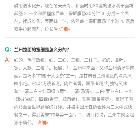
碱用温水化开，现在冬天天冷，和面时用30度的温水利于面粉
起筋 2. 一个和面程序后盖上保鲜膜饧30分钟 3. 分成三个面
剂，揉成长条，表面抹上油，依然盖上保鲜膜饧半小时 4. 然后
双手拉起面剂，拉长后
详细»
Q:
兰州拉面的宽细是怎么分的？
A:
细的：毛盯敏细、细、二细、三细、二柱子。宽的：韭叶、
宽、大款、三棱子。拓展：1、兰州牛肉面，又称兰州清汤牛肉
面，是巧孝"中国十大面条"之一，是甘肃省兰州地区的清真风
味小吃。它以"汤镜者清，肉烂者香，面细者精"的独特风味
和"一清二白三红四绿五黄"，一清(汤清)、二白(萝卜白)、三红
(辣椒油红)、四绿(香菜、蒜苗绿)、五黄(面条黄亮)，赢得了国
内乃至全世界顾客的好评。并被中国烹饪协会评为三大中式快
餐之一，得到美誉"中华第一面"。2、坊间传说，兰州牛肉面起
源于唐代。
详细»