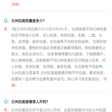
详细»
Q:
兰州拉面热量是多少？
A:
1碗兰州牛肉拉面(500.0克)593大卡。 拉面根据不同口味和喜
好还可制成小拉条、空心拉面、夹馅拉面、毛细、二细、大
宽、龙须面、扁条拉面、水拉面等不同形状和品种。 拉面的技
术性很强，要制好拉面必须掌握正确要领樱祥，即和面要防止
脱水，晃条必须均匀， 出条脊哪搏要均匀圆滚，下锅要撒开，
防止蹲锅疙瘩。拉面根据不同口味和喜好还可制成小拉条、空
心拉面、夹馅拉面、龙须面、扁条拉面、水拉面等不同品种。
兰州拉面注意事项 兰州拉面最重要的细节市拉面，要求很高，
既要有一定的臂力也要有缓中技巧。用心学习肯定能成功。
详
细»
Q:
兰州拉面是哪里人开的？
A:
兰州拉面其实并不是兰州人开的，全国有做腊95%的兰州拉面