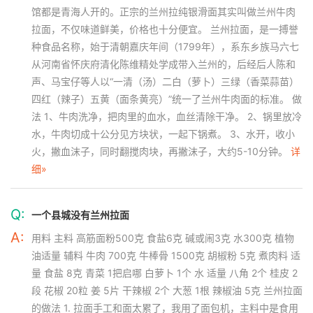
馆都是青海人开的。正宗的兰州拉纯银滑面其实叫做兰州牛肉
拉面，不仅味道鲜美，价格也十分便宜。 兰州拉面，是一搏誉
种食品名称，始于清朝嘉庆年间（1799年），系东乡族马六七
从河南省怀庆府清化陈维精处学成带入兰州的，后经后人陈和
声、马宝仔等人以“一清（汤）二白（萝卜）三绿（香菜蒜苗）
四红（辣子）五黄（面条黄亮）”统一了兰州牛肉面的标准。 做
法 1、牛肉洗净，把肉里的血水，血丝清除干净。 2、锅里放冷
水，牛肉切成十公分见方块状，一起下锅煮。 3、水开，收小
火，撇血沫子，同时翻搅肉块，再撇沫子，大约5-10分钟。
详
细»
Q:
一个县城没有兰州拉面
A:
用料 主料 高筋面粉500克 食盐6克 碱或闹3克 水300克 植物
油适量 辅料 牛肉 700克 牛棒骨 1500克 胡椒粉 5克 煮肉料 适
量 食盐 8克 青菜 1把启哪 白萝卜 1个 水 适量 八角 2个 桂皮 2
段 花椒 20粒 姜 5片 干辣椒 2个 大葱 1根 辣椒油 5克 兰州拉面
的做法 1. 拉面手工和面太累了，我用了面包机，主料中是食用