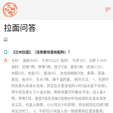
拉面问答
Q:
【兰州拉面】（汤里都有那些配料）？
A:
主料： 面粉30斤、牛肉10公斤 配料： 牛肝3斤、白萝卜10斤
调料：花椒7两、草果1两、桂子5钱、姜皮1两、清油0.5斤、
味精3分、食盐1斤、酱油4斤、含余胡椒粉3钱、香莱、蒜苗、
葱花、各半斤，灰水7两、辣子油酌量。 制作方法： 1、先把牛
肉及骨头用清水洗净，然后在水里浸泡四小时(血水留下另用)，
将牛肉及骨头下入温水锅，等即将要开时撇去浮沫，加入盐4
两，草果5钱，姜皮5钱及花椒2钱用纱布包成调料包清水淘洗
去尘后，也放入锅里，小火炖五小时即熟，捞出稍凉后切成1厘
米见方的丁。 2、牛肝切小块放入另一锅里煮熟后澄清备用。