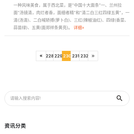
一种风味美食，属于西北菜，是"中国十大面条"一、兰州拉
面"汤镜清，肉烂者香，面细者精"和"清二白三红四绿五黄"，一
清(汤清)、二白喊轿搏(萝卜白)、三红(辣椒油红)、四绿(香菜、
蒜苗绿)、五黄(面郑祥条黄亮)。
详细»
228
229
230
231
232
资讯分类