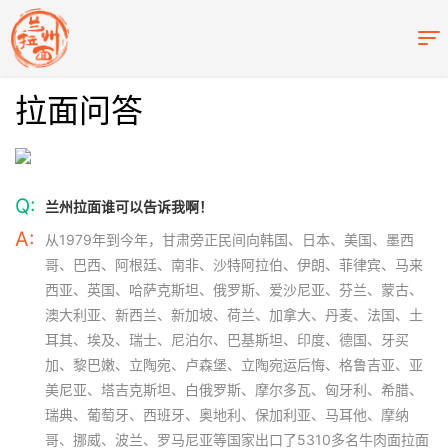
拉面问答
Q:
兰州拉面谁可以告诉我啊！
A:
从1979年到今年，甘肃旁正民间向韩国、日本、美国、墨西
哥、巴西、阿根廷、南非、沙特阿拉伯、伊朗、菲律宾、马来
西亚、英国、哈萨克斯坦、俄罗斯、爱沙尼亚、芬兰、蒙古、
澳大利亚、新西兰、新加坡、荷兰、加拿大、丹麦、法国、土
耳其、埃及、瑞士、尼泊尔、巴基斯坦、印度、德国、牙买
加、黎巴嫩、立陶宛、卢森堡、立陶宛运后悔、格鲁吉亚、亚
美尼亚、塔吉克斯坦、白俄罗斯、摩尔多瓦、匈牙利、希腊、
瑞典、葡萄牙、西班牙、奥地利、保加利亚、马耳他、摩纳
哥、挪威、波兰、罗马尼亚等国家出口了5310多名牛肉面拉面