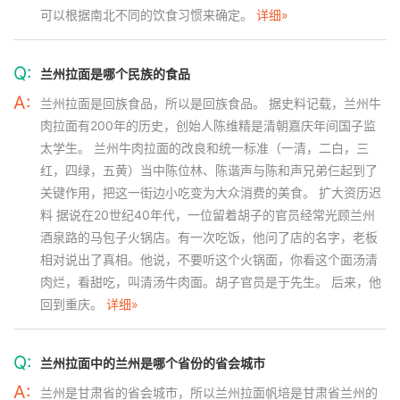
可以根据南北不同的饮食习惯来确定。
详细»
Q:
兰州拉面是哪个民族的食品
A:
兰州拉面是回族食品，所以是回族食品。 据史料记载，兰州牛
肉拉面有200年的历史，创始人陈维精是清朝嘉庆年间国子监
太学生。 兰州牛肉拉面的改良和统一标准（一清，二白，三
红，四绿，五黄）当中陈位林、陈谐声与陈和声兄弟仨起到了
关键作用，把这一街边小吃变为大众消费的美食。 扩大资历迟
料 据说在20世纪40年代，一位留着胡子的官员经常光顾兰州
酒泉路的马包子火锅店。有一次吃饭，他问了店的名字，老板
相对说出了真相。他说，不要听这个火锅面，你看这个面汤清
肉烂，看甜吃，叫清汤牛肉面。胡子官员是于先生。 后来，他
回到重庆。
详细»
Q:
兰州拉面中的兰州是哪个省份的省会城市
A:
兰州是甘肃省的省会城市，所以兰州拉面帆培是甘肃省兰州的