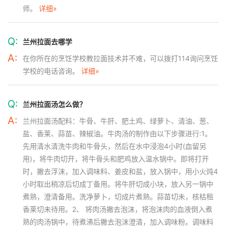
师。
详细»
Q:
兰州拉面去哪学
A:
在你所在的烹饪学校教拉面技术并不难，可以拨打114询问烹饪
学校的电话咨询。
详细»
Q:
兰州拉面汤怎么做？
A:
兰州拉面汤配料：牛骨、牛肝、肥土鸡、绿萝卜、清油、葱、
盐、香莱、蒜苗、辣椒油。牛肉汤的制作由以下步骤进行:1。
先用清水清洗牛肉和牛骨头，然后在水中浸泡4小时(血留另
用)，将牛肉切开，将牛骨头和肥鸡放入温水锅中。即将打开
时，撇去浮沫，加入调味料、姜皮和盐，放入锅中，用小火炖4
小时取出稍凉后切成丁备用。将牛肝切成小块，放入另一锅中
煮熟，澄清备用。洗净萝卜，切成片煮熟。蒜苗切未，核枯租
香莱切未待用。2、 将肉汤撇去泡沫，将泡沫肉的血液倒入煮
熟的肉汤锅中，待煮沸后撇去泡沫澄清，加入调味粉。调味料