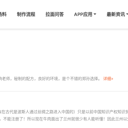
汤料
制作流程
拉面问答
APP应用
最新资讯
晌老师，秘制的配方，良好的环境，是个不错的郑孙选择。
详细»
回族在古代是波斯人通过丝绸之路进入中国的）只是以前中国知识产权知识
词，不能注册了！所以现在牛肉面出了兰州就很少有人能听懂！因此兰州以