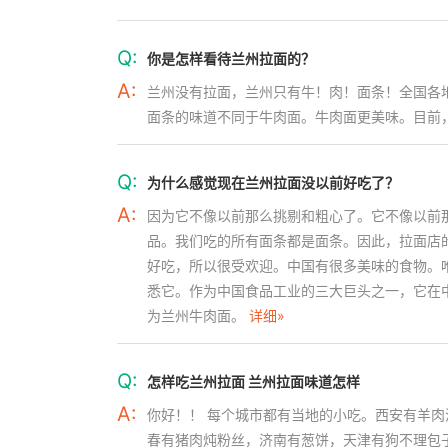
Q:
你是怎样看待兰州拉面的？
A:
兰州没有拉面，兰州只有牛！肉！面条！全国各
面条的味道不同于牛肉面。牛肉面更美味。目前
Q:
为什么感觉现在兰州拉面没以前好吃了？
A:
因为它不像以前那么挑剔和粗心了。它不像以前
品。我们吃的所有面条都是面条。因此，拉面店
好吃，所以很受欢迎。中国有很多美味的食物。
悉它。作为中国食品工业的三大巨头之一，它在
为兰州牛肉面。
详细»
Q:
怎样吃兰州拉面 兰州拉面味道怎样
A:
你好！！ 每个城市都有当地的小吃。西安有羊
春有猪肉炖粉丝，济南有葱饼，天津有狗不理包子