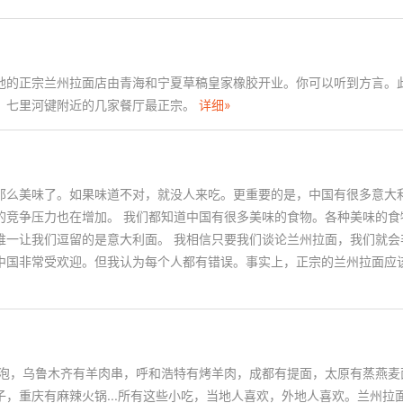
地的正宗兰州拉面店由青海和宁夏草稿皇家橡胶开业。你可以听到方言。
，七里河键附近的几家餐厅最正宗。
详细»
那么美味了。如果味道不对，就没人来吃。更重要的是，中国有很多意大
的竞争压力也在增加。 我们都知道中国有很多美味的食物。各种美味的食
唯一让我们逗留的是意大利面。 我相信只要我们谈论兰州拉面，我们就会
中国非常受欢迎。但我认为每个人都有错误。事实上，正宗的兰州拉面应
肉泡，乌鲁木齐有羊肉串，呼和浩特有烤羊肉，成都有提面，太原有蒸燕麦
，重庆有麻辣火锅...所有这些小吃，当地人喜欢，外地人喜欢。兰州拉