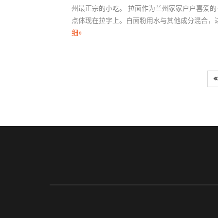
州最正宗的小吃。 拉面作为兰州家家户户喜爱
点体现在拉字上。白面粉用水与其他成分混合，
细»