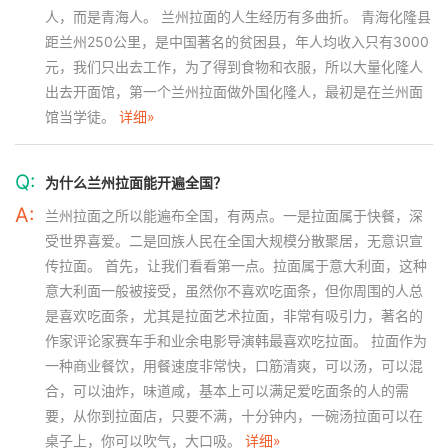
人，而是青海人。 兰州拉面的人生经历有多曲折。 青海化隆县
距兰州250公里，是中国著名的贫困县，年人均收入只有3000
元，我们只出去工作，为了得到食物和衣服，所以大量化隆人
出去开面馆，第一个兰州拉面做外国化隆人，最初是在兰州面
馆当学徒。
详细»
Q:
为什么兰州拉面能开遍全国？
A:
兰州拉面之所以能遍布全国，有两点。一是拉面属于快餐，深
受世界喜爱。二是回族人民在全国大规模分散聚居，无意识宣
传拉面。 首先，让我们看看第一点。拉面属于意大利面，这种
意大利面一般被接受，虽然你不喜欢吃面条，但你周围的人总
是喜欢吃面条，尤其是拉面艺术拉面，非常有吸引力，著名的
作家评论家赛车手和业余电影导演韩最喜欢吃拉面。 拉面作为
一种商业餐饮，用餐速度非常快，口筋清爽，可以汤，可以混
合，可以油炸，味道咸，基本上可以满足爱吃面条的人的需
要，从你到拉面店，只要不满，十分钟内，一碗汤拉面可以在
桌子上，你可以吹气，大口吸。
详细»