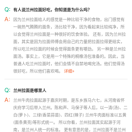
Q:
有人说兰州拉面好吃，你知道是为什么吗？
A:
因为兰州拉面给人的感觉是一种比较干净的食物，出门感觉有
一碗热气腾腾的面条，汤比较干净，因为看起来比较纯净，所
以会觉得兰州拉面是一种很好的饮食体验。 还有，因为兰州拉
面，其实是因为拉面师傅会用自己的力量把拉面拉得更结实，
所以吃兰州拉面的时候会觉得面条更有嚼劲。 另一种是兰州拉
面汤。事实上，它是用一个特殊的桐橡汤包准备的。因此，当
普通人吃兰州拉面时，他们会情不自禁地喝完汤。他们觉得汤
很好吃，所以他们喜欢喝。
详细»
Q:
兰州拉面是哪里人
A:
兰州牛肉拉面起源于嘉庆时期，是东乡族马六七，从河南省怀
庆府学习后带入兰州。陈和声、马保子等人后，以一清(汤)、二
白(萝卜)、三绿(香菜蒜苗)、四红(辣子) 兰州牛肉面标准以五黄
(面条黄亮)等形式统一。 所以你看，兰州拉面其实起源于河
南，是兰州人统一的标准。 更有意思的是，兰州拉面不是兰州