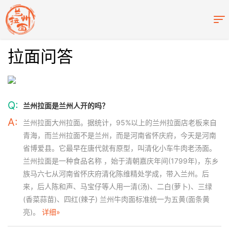
拉面问答
Q:
兰州拉面是兰州人开的吗？
A:
兰州拉面大州拉面。据统计，95%以上的兰州拉面店老板来自
青海，而兰州拉面不是兰州，而是河南省怀庆府，今天是河南
省博爱县。它最早在唐代就有原型，叫清化小车牛肉老汤面。
兰州拉面是一种食品名称 ，始于清朝嘉庆年间(1799年)，东乡
族马六七从河南省怀庆府清化陈维精处学成，带入兰州。后
来，后人陈和声、马宝仔等人用一清(汤)、二白(萝卜)、三绿
(香菜蒜苗)、四红(辣子) 兰州牛肉面标准统一为五黄(面条黄
亮)。
详细»