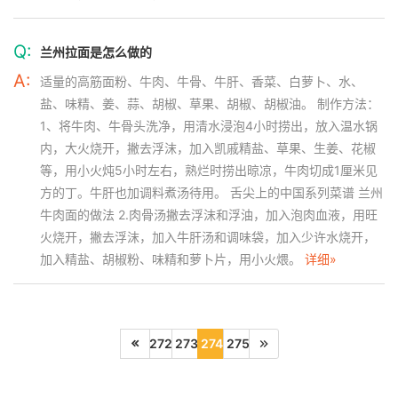
Q:
兰州拉面是怎么做的
A:
适量的高筋面粉、牛肉、牛骨、牛肝、香菜、白萝卜、水、
盐、味精、姜、蒜、胡椒、草果、胡椒、胡椒油。 制作方法：
1、将牛肉、牛骨头洗净，用清水浸泡4小时捞出，放入温水锅
内，大火烧开，撇去浮沫，加入凯戚精盐、草果、生姜、花椒
等，用小火炖5小时左右，熟烂时捞出晾凉，牛肉切成1厘米见
方的丁。牛肝也加调料煮汤待用。 舌尖上的中国系列菜谱 兰州
牛肉面的做法 2.肉骨汤撇去浮沫和浮油，加入泡肉血液，用旺
火烧开，撇去浮沫，加入牛肝汤和调味袋，加入少许水烧开，
加入精盐、胡椒粉、味精和萝卜片，用小火煨。
详细»
272
273
274
275