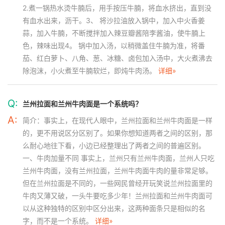
2.煮一锅热水烫牛腩后，用手按压牛腩，将血水挤出，直到没
有血水出来，沥干。3、 将沙拉油放入锅中，加入中火香姜
蒜，加入牛腩，不断搅拌加入辣豆瓣酱陪李酱油，使牛腩上
色，辣味出现4。 锅中加入汤，以稍微盖住牛腩为准，将番
茄、红白萝卜、八角、葱、冰糖、卤包加入汤中，大火煮沸去
除泡沫，小火煮至牛腩软烂，即炖牛肉汤。
详细»
Q:
兰州拉面和兰州牛肉面是一个系统吗？
A:
简介：事实上，在现代人眼中，兰州拉面和兰州牛肉面是一样
的，更不用说区分区别了。如果你想知道两者之间的区别，那
么耐心地往下看，小边已经整理出了两者之间的普遍区别。
一、牛肉加量不同 事实上，兰州只有兰州牛肉面，兰州人只吃
兰州牛肉面，没有兰州拉面，兰州牛肉面牛肉的量非常足够。
但在兰州拉面是不同的，一些网民曾经开玩笑说兰州拉面里的
牛肉又薄又破，一头牛要吃多少年！兰州拉面和兰州牛肉面可
以从这种独特的区别中区分出来，这两种面条只是相似的名
字，而不是一个系统。
详细»