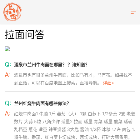
拉面问答
Q:
酒泉市兰州牛肉面在哪里？ ？谁知道？
A:
酒泉市也有很多兰州牛肉面，比如马有才，马有布。如果找不
到正话，可以在百度地图上搜索，直接导航。
详细»
Q:
兰州红烧牛肉面有哪些做法？
A:
红烧牛肉面1.牛腩 1斤 蕃茄（大） 1颗 白萝卜 1/2条葱 2支 老姜
数片 大蒜 5粒 八角少许 适量2.拉面 适量 青菜 适量 酸菜 适轿
乱档量 葱花 适量 辣豆瓣酱 3大匙 酱油 1/2杯 冰糖 少许 卤包 1.
将牛腩、番茄、红白萝卜切成块，葱切成块，打碎大蒜备用。