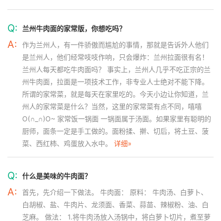
Q:
兰州牛肉面的家常版，你想吃吗？
A:
作为兰州人，有一件骄傲而尴尬的事情，那就是告诉外人他们
是兰州人，他们经常吱吱作响，只会爆炸：兰州拉面很有名！
兰州人每天都吃牛肉面吗？ 事实上，兰州人几乎不吃正宗的兰
州牛肉面，拉面是一项技术工作，非专业人士绝对不能下降。
所谓的家常菜，就是每天在家里吃的。今天小边让你知道，兰
州人的家常菜是什么？当然，这里的家常菜有点不同，嘻嘻
O(∩_∩)O~ 家常饭一锅面 一锅面属于汤面。如果家里有聪明的
厨师，面条一定是手工做的。面粉揉、擀、切后，将土豆、菠
菜、西红柿、鸡蛋放入水中。
详细»
Q:
什么是美味的牛肉面？
A:
首先，先介绍一下做法。 牛肉面： 原料： 牛肉汤、白萝卜、
白胡椒、盐、牛肉片、龙须面、香菜、蒜苗、辣椒粉、油、白
芝麻。 做法： 1.将牛肉汤放入汤锅中，将白萝卜切片，煮至萝