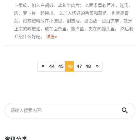
卜柔软，加入白胡椒、盐和牛肉片； 2.面条煮软芦冲，连汤、
肉、萝卜片一起捞出。 3.加入切好的香菜和蒜苗，也就是青
蒜。把辣椒粉放在小碗里，倒热油，里面放一些白芝麻，就是
正宗的辣椒油，放在面条里，撒点盐，夹在热馒头里。 然后我
介绍什么好吃。
详细»
44
45
46
47
48
资讯分类