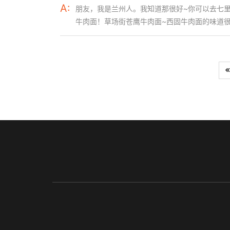
A:
朋友，我是兰州人。我知道那很好~你可以去七里
牛肉面！草场街苍鹰牛肉面~西固牛肉面的味道