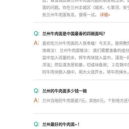
后，邀请我回答兰州牛肉面问题的朋友相当多。
面的问题。你在兰州主城区（城关、七里河、安
些兰州牛肉面有名，值得一试。
详细»
Q:
兰州牛肉面是中国最香的四碗面吗？
A:
喜欢吃兰州牛肉面的人很幸福！今天天，我将教
体做法！ 兰州牛肉面做法： 我们需要准备的成
盆中加入适量的水，将牛肉块放入盆中，浸泡一
浑浊；然后清洗葱和姜，切成块备用； 2.在锅
的牛肉块倒入锅中，用大火烧开水，将牛肉焯水
Q:
兰州的牛肉面多少钱一碗
A:
兰州当地的牛肉面是7元，其他6元，个别地方还
Q:
兰州最好的牛肉面~！