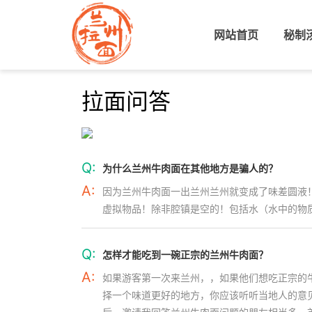
网站首页
(current)
秘制
拉面问答
Q:
为什么兰州牛肉面在其他地方是骗人的？
A:
因为兰州牛肉面一出兰州兰州就变成了味差圆液
虚拟物品！除非腔镇是空的！包括水（水中的物质
Q:
怎样才能吃到一碗正宗的兰州牛肉面？
A:
如果游客第一次来兰州，，如果他们想吃正宗的
择一个味道更好的地方，你应该听听当地人的意