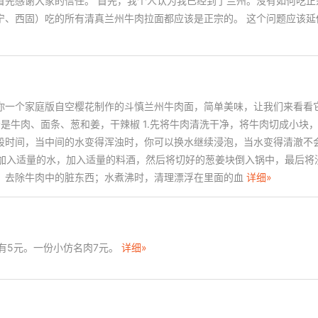
首先感谢大家的信任。 首先，我个人认为我已经到了兰州。没有如何吃正
宁、西固）吃的所有清真兰州牛肉拉面都应该是正宗的。 这个问题应该延
你一个家庭版自空樱花制作的斗慎兰州牛肉面，简单美味，让我们来看看
分是牛肉、面条、葱和姜，干辣椒 1.先将牛肉清洗干净，将牛肉切成小块
段时间，当中间的水变得浑浊时，你可以换水继续浸泡，当水变得清澈不
中加入适量的水，加入适量的料酒，然后将切好的葱姜块倒入锅中，最后将
，去除牛肉中的脏东西；水煮沸时，清理漂浮在里面的血
详细»
有5元。一份小仿名肉7元。
详细»