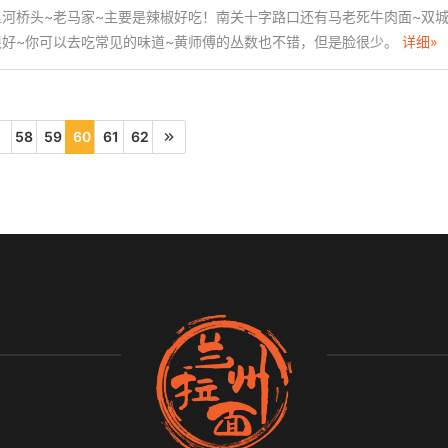
河桥头~老马家~主要是辣椒好吃！南关十字路口还有马老死牛肉面~双
很好~你可以去吃常见的味道~黄师傅的丛数也不错，但是脸很少。
详细»
58
59
60
61
62