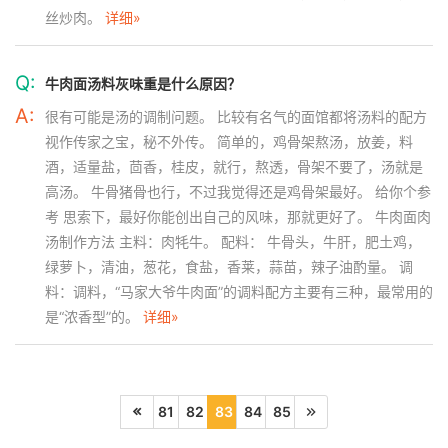
丝炒肉。
详细»
Q:
牛肉面汤料灰味重是什么原因？
A:
很有可能是汤的调制问题。 比较有名气的面馆都将汤料的配方
视作传家之宝，秘不外传。 简单的，鸡骨架熬汤，放姜，料
酒，适量盐，茴香，桂皮，就行，熬透，骨架不要了，汤就是
高汤。 牛骨猪骨也行，不过我觉得还是鸡骨架最好。 给你个参
考 思索下，最好你能创出自己的风味，那就更好了。 牛肉面肉
汤制作方法 主料：肉牦牛。 配料： 牛骨头，牛肝，肥土鸡，
绿萝卜，清油，葱花，食盐，香莱，蒜苗，辣子油酌量。 调
料：调料，“马家大爷牛肉面”的调料配方主要有三种，最常用的
是“浓香型”的。
详细»
81
82
83
84
85