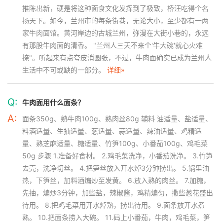
推陈出新，硬是将这种面食文化发挥到了极致，桥汪吃得个名
扬天下。如今，兰州市的每条街巷，无论大小，至少都有一两
家牛肉面馆。黄河岸边的古城兰州，弥漫在大街小巷的，永远
有那股牛肉面的清香。 "兰州人三天不来个'牛大碗'就心火难
捺"。听起来有点夸皮消圆张，不过，牛肉面确实已成为兰州人
生活中不可或缺的一部分。
详细»
Q:
牛肉面用什么面条？
A:
面条350g、熟牛肉100g、熟肉丝80g 辅料 油适量、盐适量、
料酒适量、生抽适量、葱适量、蒜适量、辣油适量、鸡精适
量、熟芝麻适量、糖适量、竹笋100g、小番茄100g、鸡毛菜
50g 步骤 1.准备好食材。 2.鸡毛菜洗净，小番茄洗净。 3.竹笋
去壳，洗净切丝。 4.把笋丝放入开水焯3分钟捞出。 5.锅里油
热，下笋丝，加料酒煸炒至发黄。 6.放入熟的肉丝。 7.加糖，
先抽，煸炒3分钟，加些盐，辣椒酱，鸡精煸匀，撒些葱花盛出
待用。 8.把鸡毛菜用开水焯熟，捞出待用。 9.面条放开水煮
熟。 10.把面条捞入大碗。 11.码上小番茄，牛肉，鸡毛菜，笋