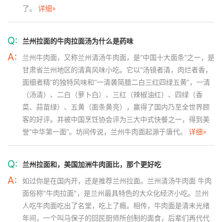
了。
详细»
Q:
兰州拉面的牛肉拉面汤为什么是药味
A:
兰州牛肉面，又称兰州清汤牛肉面，是“中国十大面条”之一，是
甘肃省兰州地区的清真风味小吃。它以“汤镜者清，肉烂者香，
面细者精”的独特风味和“一清袭简腊二白三红四绿五黄”，一清
（汤清）、二白（萝卜白）、三红（辣椒油红）、四绿（香
菜、蒜苗绿）、五黄（面条黄亮），赢得了国内乃至全世界顾
客的好评。并被中国烹饪协会评为三大中式快餐之一，得到美
誉“中华第一面”。坊间传说，兰州牛肉面起源于唐代。
详细»
Q:
兰州拉面和，美国加洲牛肉面比，那个更好吃
A:
如过你是在国内开，还是推荐兰州拉面。兰州清汤牛肉面 牛肉
面俗称"牛肉拉面"，是兰州最具特色的大众化经济小吃。兰州
人吃牛肉面吃出了名堂，吃上了瘾。相传，牛肉面是清末光绪
年间，一个叫马保子的回民厨师所创制的面食，后辈们再代代