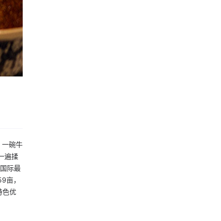
，一碗牛
一遍揉
及国际最
9亩，
特色优