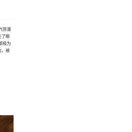
气弥漫
在了眼
都极为
出，被