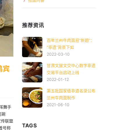
拉面问答
推荐资讯
百年兰州牛肉面迎“新题”：
“非遗”背景下如
2022-03-10
甘肃文旅文交中心数字非遗
鸿宾
交易平台启动上线
2022-01-12
第五批国家级非遗名录公布
兰州牛肉面制作
2021-06-10
挥舞手
这碗
宣传联盟
TAGS
着号称