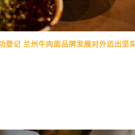
成功登记 兰州牛肉面品牌发展对外迈出坚