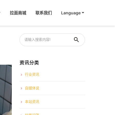
拉面商城
联系我们
Language
资讯分类
行业资讯
自媒体说
本站资讯