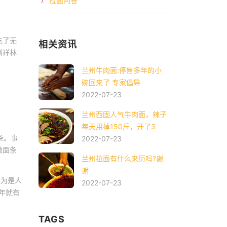
拉面问答
吃了无
相关资讯
到祥林
兰州牛肉面:停售多年的小
碗回来了 专家倡导
2022-07-23
兰州西固人气牛肉面，辣子
每天用掉150斤，开了3
条。事
2022-07-23
做面条
兰州拉面有什么来历吗?谢
谢
认为是人
2022-07-23
年就有
TAGS