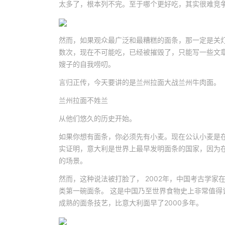
太多了，根本列不完。至于哪个更好吃，其实很难竞争
然而，如果观众最广泛和最糟糕的面条，那一定是关
数次，现在不可能吃，已经被摧毁了，只能写一些文
嫂子的自我唠叨。
言归正传，今天要讲的是兰州拉面大战兰州牛肉面。
兰州拉面不姓兰
从他们悠久的历史开始。
如果你想有面条，你必须先有小麦。现在公认小麦是在
实证明，意大利是世界上最早发明面条的国家，因为
的场景。
然而，这种说法被打脸了， 2002年，中国考古学
类第一碗面条。 这是中国乃至世界食物史上非常值得记
成熟的面条技艺，比意大利面早了2000多年。