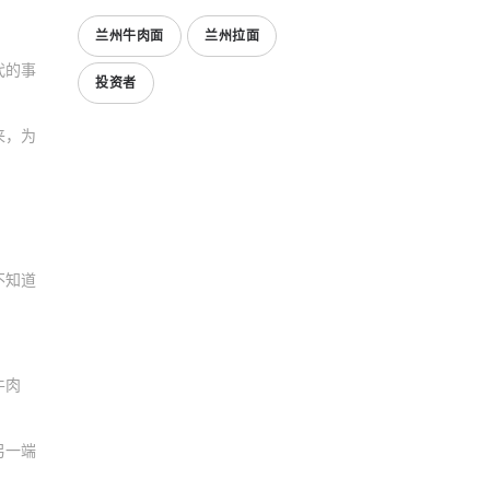
兰州牛肉面
兰州拉面
代的事
投资者
来，为
不知道
牛肉
另一端