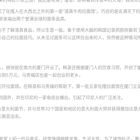
了化隆人在大西北之外的第一家“清真牛肉拉面馆”。巧合的是名满天下的
举发端出两个誉满全球的面条品类。
也不了解清真食品，所以生意一般。善于使用大脑的韩国记录把厨房搬到
示自己的拉面技巧。从未见过面条可以这样拉出来的人，突然被这种情况
人，很快就在南方的厦门开业了。韩录还根据厦门人的饮食习惯，开创了
达到5万元，马贵福店也是一起创业的老乡。
门开拉面馆。在韩录和马贵福的帮助下，第一批五家化隆拉面馆在厦门立
播到国外，并在印尼的一家电视台播出，引起了印尼人的广泛关注。
览会意大利面节，并与世界32个国家和地区的意大利面大师并获得雅加达意
东南亚出名。
龙老家上初一的马黑买，经常饿得眼睛发黑，生活太苦。为了填饱肚子，黑