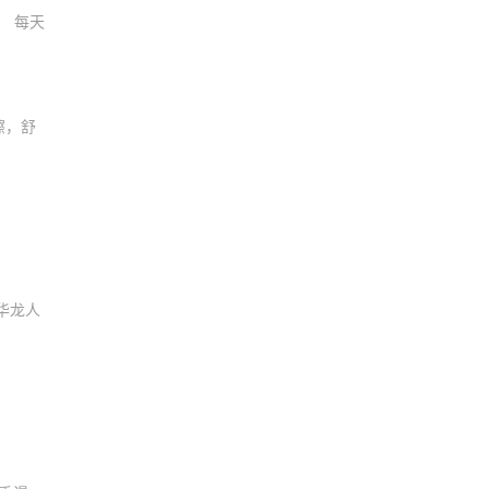
 每天
擦，舒
华龙人