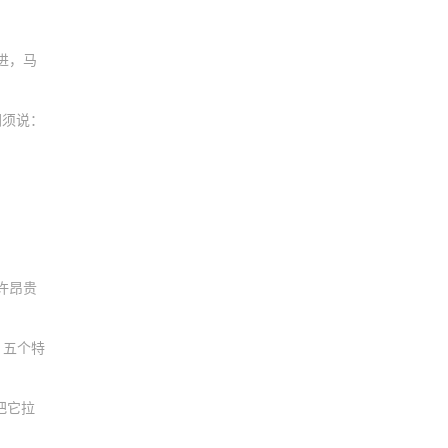
。
进，马
胡须说：
许昂贵
 五个特
把它拉