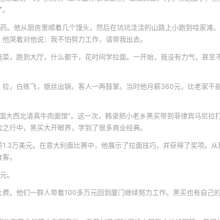
了。
买药。他从厨房里顺着几个馒头，然后在坑坑洼洼的山路上小跑到哇家滩
。他哭着对他说：我不怕努力工作，请带我出去。
选菜，跑到大厅，什么都干，花时间学拉面。一开始，我没有力气，甚至
拉，白练飞，银丝出锅，客人一再鼓掌。当时他月薪360元，比老家干
"中国大西北清真牛肉面馆"。这一次，韩录把小老乡黑买带到菲律宾马尼拉
拉之行中，黑买大开眼界，学到了很多商业经典。
1.3万美元。在意大利面比赛中，他展示了拉面技巧，并获得了奖项。从
食客。
多元。
费。他们一群人带着100多万元回到厦门继续努力工作。黑买也有自己