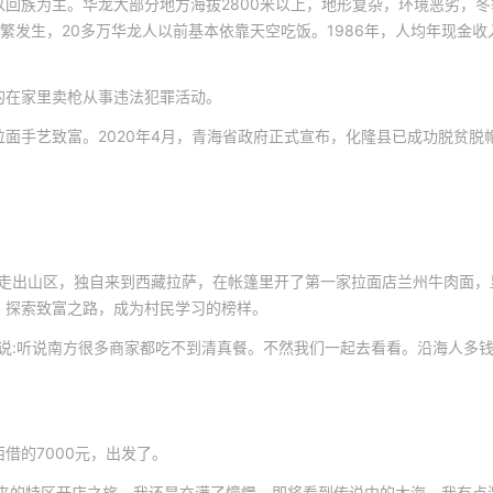
回族为主。华龙大部分地方海拔2800米以上，地形复杂，环境恶劣，冬
繁发生，20多万华龙人以前基本依靠天空吃饭。1986年，人均年现金收
的在家里卖枪从事违法犯罪活动。
面手艺致富。2020年4月，青海省政府正式宣布，化隆县已成功脱贫脱帽
个走出山区，独自来到西藏拉萨，在帐篷里开了第一家拉面店兰州牛肉面，
，探索致富之路，成为村民学习的榜样。
，说:听说南方很多商家都吃不到清真餐。不然我们一起去看看。沿海人多
借的7000元，出发了。
到来的特区开店之旅，我还是充满了憧憬，即将看到传说中的大海，我有点