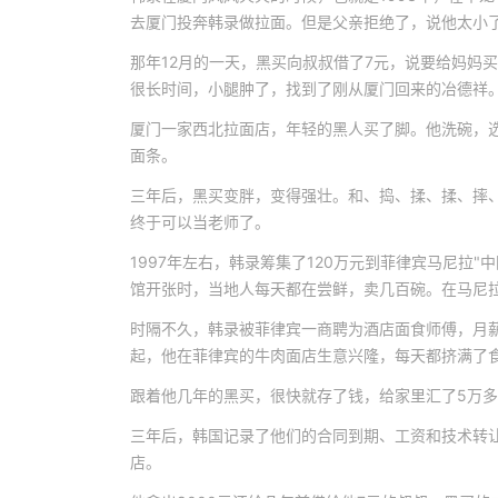
去厦门投奔韩录做拉面。但是父亲拒绝了，说他太小
那年12月的一天，黑买向叔叔借了7元，说要给妈妈
很长时间，小腿肿了，找到了刚从厦门回来的冶德祥
厦门一家西北拉面店，年轻的黑人买了脚。他洗碗，
面条。
三年后，黑买变胖，变得强壮。和、捣、揉、揉、摔、
终于可以当老师了。
1997年左右，韩录筹集了120万元到菲律宾马尼拉
馆开张时，当地人每天都在尝鲜，卖几百碗。在马尼
时隔不久，韩录被菲律宾一商聘为酒店面食师傅，月薪
起，他在菲律宾的牛肉面店生意兴隆，每天都挤满了
跟着他几年的黑买，很快就存了钱，给家里汇了5万
三年后，韩国记录了他们的合同到期、工资和技术转让
店。