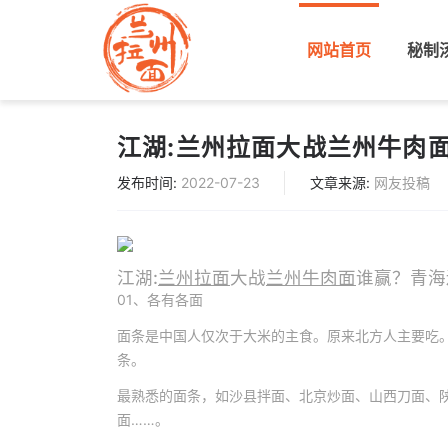
(current)
网站首页
秘制
江湖:兰州拉面大战兰州牛肉
发布时间:
2022-07-23
文章来源:
网友投稿
江湖:
兰州拉面
大战
兰州牛肉面
谁赢？青海
01、各有各面
面条是中国人仅次于大米的主食。原来北方人主要吃
条。
最熟悉的面条，如沙县拌面、北京炒面、山西刀面、
面……。