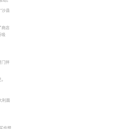
“沙县
了商店
所吸
厦门拌
足。
大利面
买也想