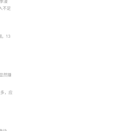
季漫
入不足
。13
显然赚
钱多，应
激动。