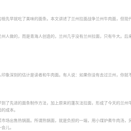
的祖先早就吃了美味的面条。本文讲述了兰州拉面战争兰州牛肉面，但现
兰州人做的，而是青海人创造的，兰州几乎没有兰州拉面，只有牛大。后
人印象深刻的估计是读者和牛肉面。有人说：如果你没有去过兰州，你就
学到了先进的面条制作方法，加上原来的蓬灰法拉面，形成了今天的兰州
面的成本。
菜市场出售热锅面。所谓热锅面，就是负担的一端，用小煤炉煮牛肉汤，
一会儿。