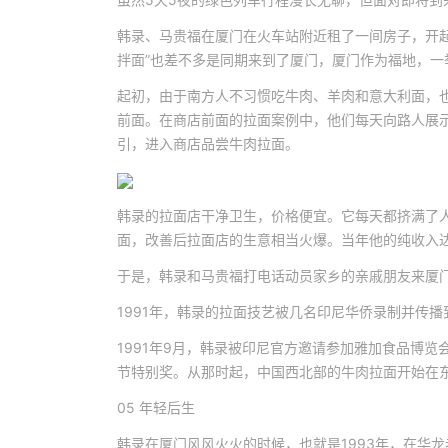
韩录、马贵福在厦门在火车站附近租了一间房子，开起
拌面”也差不多是同期来到了厦门，厦门作为福地，一
起初，由于南方人不习惯吃牛肉、羊肉和意大利面，
前面。在商店前面的拉面案例中，他们每天向路人展
引，进入商店品尝牛肉拉面。
韩录的拉面店干净卫生，价格便宜。它每天都挤满了
面，改善后拉面店的生意相当火爆。当年他的纯收入
于是，韩录和马贵福打电话动员家乡的亲戚朋友来厦
1991年，韩录的拉面技艺被几名印尼华侨录制并传
1991年9月，韩录被印尼官方邀请参加雅加食品博
节特别奖。从那时起，中国西北部的牛肉拉面开始在
05 年轻后生
韩录在厦门风风火火的时候，也就是1993年，在华