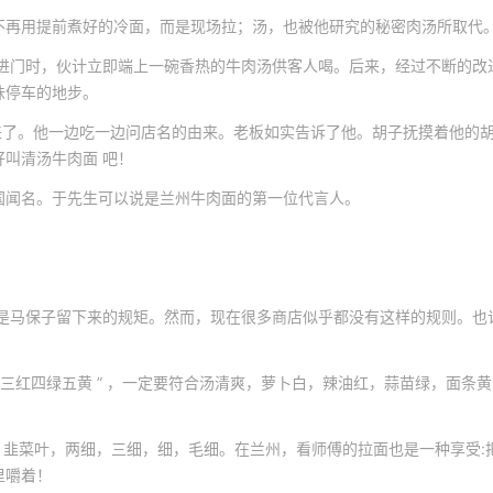
不再用提前煮好的冷面，而是现场拉；汤，也被他研究的秘密肉汤所取代
人进门时，伙计立即端上一碗香热的牛肉汤供客人喝。后来，经过不断的改
味停车的地步。
员来了。他一边吃一边问店名的由来。老板如实告诉了他。胡子抚摸着他的
叫清汤牛肉面 吧！
国闻名。于先生可以说是兰州牛肉面的第一位代言人。
这是马保子留下来的规矩。然而，现在很多商店似乎都没有这样的规则。也
三红四绿五黄 ” ，一定要符合汤清爽，萝卜白，辣油红，蒜苗绿，面条黄
，韭菜叶，两细，三细，细，毛细。在兰州，看师傅的拉面也是一种享受:
里嚼着！