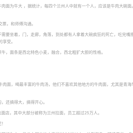
肉面为牛大 ，据统计，每四个兰州人中就有一个人，应该是牛肉大碗面。
，交票，和师傅沟通。
不需要坐着，门，走廊，角落，到处都有人拿着大碗疯狂的死亡，吃完嘴
的享受。
原牛，面条是西北特色小麦，融合，西北粗犷大胆的性格。
的牛肉面，喝最丰富的牛肉汤，他们不喜欢其他地方的牛肉面，尤其是青海
的，还搞得大，搞得开心。
拉面店，其中大部分被称为兰州拉面，员工超过25万人。
呢！