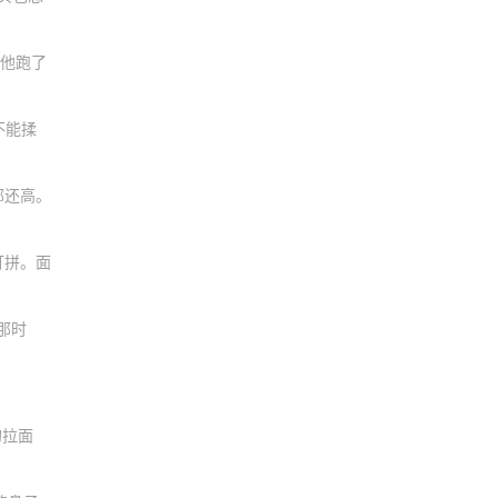
。他跑了
不能揉
部还高。
打拼。面
那时
的拉面