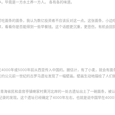
。毕竟是一方水土养一方人。 各有各的味道。
灯吃面条的面条，我认为数亿投资者不应该反对这一点。这张面条，小边
章，看看你是否能得到一些早餐钱。这个话题更沉重，更悲伤，有机会回
4000年或5000年前从西亚传入中国的。据估计，有了小麦，就会有面
在约公元前一世纪的古罗马遗址发现了一幅壁画。壁画生动地描绘了人们
家在青海省民和县官亭镇喇家村黄河北岸的一处古遗址出土了一碗面条，被
录的发现。这个遗址已经确定了4000年左右，也就是说中国早在4000