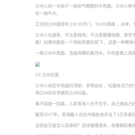
兰州人的一天始于一碗热气腾腾的牛肉面。兰州人称牛
吃一碗牛大。
正宗的兰州面馆早上6:30开门，10:00高峰 。点单
兰州人吃面条，不注意排场，不注意慢慢咀嚼，甚至
服！如果你能有一个肉和鸡蛋的双飞 ，这是一种奢侈
一碗兰州牛肉面，汤是奔腾的黄河水，牛肉是黄土高
03 兰州拉面
兰州人站在牛肉面的顶部，非常自信 ，吃最有活力
用兰州的名字做的兰州拉面。
看不起是一回事，人家青海人也不在乎，自己搞自己
截至2017年，青海籍人员在中国各地开设了3万多家
这到底又是怎么回事呢？且待慢慢道来，故事精彩着