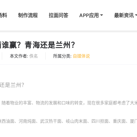
汤料
制作流程
拉面问答
APP应用
最新资讯
面谁赢？青海还是兰州？
本文作者:
佚名
所属分类:
自媒体说
还是兰州？
。随着物业的丰富、物流的发展和口味的转变，现在很多家庭都考虑了大
陕西油面、河南炖面、武汉热干面、岐山肉末面、四川担面、重庆面、厦