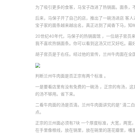
为了吸引更多的食客，马宝子改进了热锅面。面条，
后来，马保子开了自己的店，推出了一碗汤进店 客
宝子家的面条越来越出名，真正达到了闻香下马，知
20世纪40年代，马保子的热锅面馆 ，一位胡子官
我不喜欢热锅面条。你可以看到这汤又烂又好吃。最好
胡子官员是于右任。经过他的宣传，兰州牛肉面在全
判断兰州牛肉面是否正宗有两个标准 。
一是要看店里有没有免费的一碗汤 ，正宗的有汤，
的汤不够用。省下来。
二看牛肉面的汤是否清。兰州牛肉面讲究的是“ 清二白
点。
正宗的兰州面必须有7块 一个厚度标准，大宽，两宽
在手里像根线，放在锅里，放在碗里的莲花瓣里，嘴