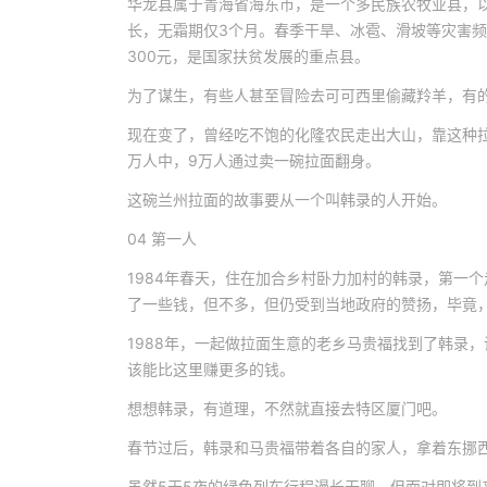
华龙县属于青海省海东市，是一个多民族农牧业县，以
长，无霜期仅3个月。春季干旱、冰雹、滑坡等灾害频
300元，是国家扶贫发展的重点县。
为了谋生，有些人甚至冒险去可可西里偷藏羚羊，有
现在变了，曾经吃不饱的化隆农民走出大山，靠这种拉
万人中，9万人通过卖一碗拉面翻身。
这碗兰州拉面的故事要从一个叫韩录的人开始。
04 第一人
1984年春天，住在加合乡村卧力加村的韩录，第一
了一些钱，但不多，但仍受到当地政府的赞扬，毕竟
1988年，一起做拉面生意的老乡马贵福找到了韩录
该能比这里赚更多的钱。
想想韩录，有道理，不然就直接去特区厦门吧。
春节过后，韩录和马贵福带着各自的家人，拿着东挪西
虽然5天5夜的绿色列车行程漫长无聊，但面对即将