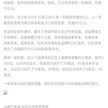
轮融资，投资机构是源资本。目前，它正在寻求新一轮融资，估值
10亿元。
张拉拉，正计划 6000 万美元(约3.新一轮融资估值9亿元，上一轮
融资投资者为顺为资本和金沙江风险投资，估值约1亿元。
在这场投资热潮中，最令人惊讶的是马永记牛肉拉面。该品牌成立
不到两年，店面规模只有十几家，但却是挑战者资本、险峰资本、
凯辉资本、高荣资本、红杉资本等知名品牌PE/VC其中，红杉资本
提交了估值超过10亿元的投资意向书。
值得一提的是，这三个品牌目前正在上海拥有密集的分销店。截至5
月8日，公众评论显示，陈香贵已经开了24家店，45家尚未开业
店；马记永已经开了19家店，29家店；张拉拉已经开了4家店，30
家店。
一些资本方向红餐网透露，他们仍在挖掘兰州拉面新品牌的潜力。
△图片来源:张拉拉牛肉面官微