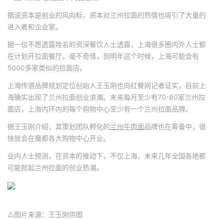
据说资本是创业的风向标，资本对兰州拉面的热情也吸引了大量的
进入者和企业家。
据一位不愿透露姓名的资深餐饮人士透露，上海很多圈内外人士都
在计划开拉面餐厅。毫不奇怪，到明年这个时候，上海可能会有
5000多家类似的拉面店。
上海传道品牌规划定位创始人王玉刚也向红餐网记者证实，目前上
海确实出现了兰州拉面创业浪潮。未来每月至少有70-80家兰州拉
面店，上海内环内的每个购物中心至少有一个兰州拉面品牌。
据王玉刚介绍，其策划团队孵化的
兰州牛肉面
品牌也在筹备中，很
快就会在魔都各大购物中心开业。
业内人士预测，在资本的推动下，不仅上海，未来几年全国各地都
可能掀起兰州拉面的创业热潮。
△图片来源：王玉刚供图