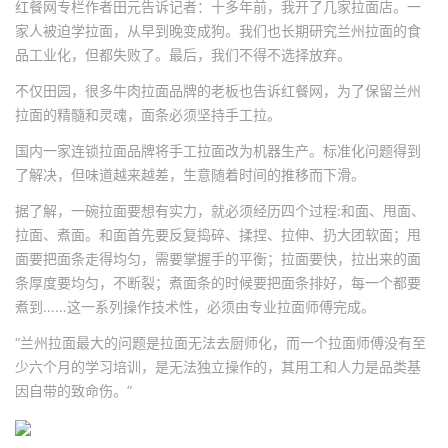
红餐网专栏作者田元告诉记者：十多年前，我开了几家拉面店。一
家人被迫学拉面，从早到晚变成狗。我们也长期研究兰州拉面的食
品工业化，但都失败了。最后，我们不得不选择放弃。
不仅田园，很多牛肉拉面品牌的老板也告诉红餐网，为了保留兰州
拉面的精髓和灵魂，面条必须坚持手工拉。
国内一家连锁拉面品牌将手工拉面改为机器生产。标准化问题得到
了解决，但味道越来越差，生意随着时间的推移而下滑。
据了解，一碗拉面要想有实力，就必须经历四个过程:和面、甩面、
拉面、煮面。和面首先要反复捣碎、揉捏、拉伸、扔大团软面；甩
面要把面条走得均匀，需要掌握手的平衡；拉面要快，拉出来的面
条厚度要均匀，不断裂；煮面条的时候要把面条排好，每一个都要
煮到……这一系列操作技术性，必须由专业拉面师傅完成。
“兰州拉面最大的问题是拉面无法去厨师化，而一个拉面师傅没有至
少六个月的学习培训，是无法独立操作的，其用工和人力是品类基
因自带的致命伤。”