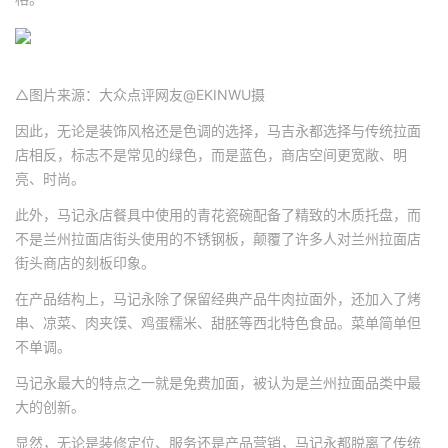
△图片来源：大众点评网友@EKINWU摄
因此，无论是装饰风格还是色调的选择，马吉永都选择与传统拉面
店相反，标志不是常见的绿色，而是蓝色，商店空间更宽敞、明
亮、时尚。
此外，马记永店餐具中使用的青花瓷碗配备了精致的木质托盘，而
不是兰州拉面店街头使用的不锈钢板，颠覆了许多人对兰州拉面店
街头商店的刻板印象。
在产品结构上，马记永除了保留经典产品牛肉拉面外，还加入了烤
串、凉菜、肉夹馍、鸡蛋糯米、甜胚等西北特色食品。菜单简单但
不单调。
马记永最大的特点之一就是免费加面，被认为是兰州拉面品类中最
大的创新。
显然，无论是装修定位、服务还是产品营销，马记永都脱离了传统