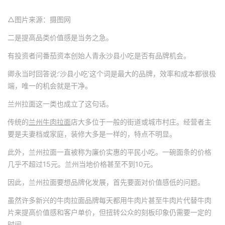
△图片来源：摄图网
二是提高品类价值感是当务之急。
有投资者问番茄资本创始人青永沙县小吃是否有品牌机会。
卿永当时回答说:‘沙县小吃’这个词是最大的品牌，效率和成本都很极
端，唯一的机会就是干净。
兰州拉面这一类也成立了这句话。
传统的
兰州牛肉拉面
店大多位于一般的街道或城市村庄。经营者主
要是夫妻档或家庭，装修大多是一样的，特点不明显。
此外，兰州拉面一直被称为廉价实惠的平民小吃。一碗面条的价格
几乎不超过15元。兰州当地价格甚至不到10元。
因此，兰州拉面要想品牌化发展，首先要面对价值感低的问题。
虽然许多新兴的牛肉拉面品牌每天都用牛肉片甚至牛肉片代替牛肉
片来提高价值感和客户单价，但扭转公众的刻板印象仍需要一定的
时间。