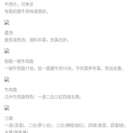
牛肉片，可单点
有筋的酱牛肉味道很好。
盛汤
面条泼热汤，调料丰富，完美出炉。
标配一碗牛肉面
一碗牛肉面11块，加一盘酱牛肉10块，不仅营养丰富，而且实惠。
牛肉面
兰州牛肉面特色：一清二白三红四绿五黄。
三细
一清(汤清)、二白(萝卜白)、三红(辣椒油红)、四绿(香菜、蒜苗绿)、
五黄(面条黄)