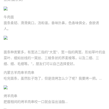
牛肉面
面条柔韧、滑滑爽口，汤和谐，香味扑鼻，色香味俱全，食欲诱
人。
面条种类繁多，有宽达二指的"大宽"、宽一指的两宽、形如草叶的韭
菜叶、细如丝线的一窝丝、三棱条状的荞麦棱等，以及二细、三
细、细、毛细等。"，朋友们可以自己选择爱好。
内蒙古羊肉串羊肉串
吃完面条，虽然肚子饱了，但是烧烤怎么少了呢？我要烤一把。…
烤羊肉串
肥瘦相间的烤羊肉串咬一口就会溢出油脂…