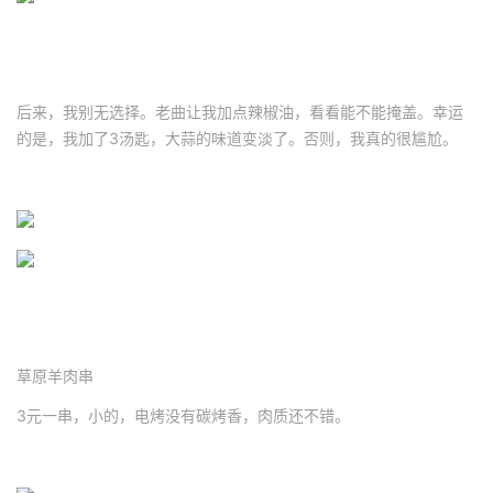
后来，我别无选择。老曲让我加点辣椒油，看看能不能掩盖。幸运
的是，我加了3汤匙，大蒜的味道变淡了。否则，我真的很尴尬。
草原羊肉串
3元一串，小的，电烤没有碳烤香，肉质还不错。