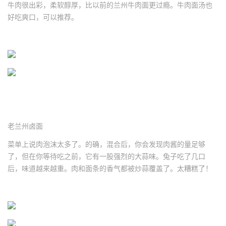
牛肉很出彩，柔软醇厚，比以前的兰州牛肉面更过瘾。牛肉面汤也
好吃爽口，可以推荐。
老兰州卤面
菜单上说肉泡沫太多了。的确，混合后，你会发现肉酱的量足够
了，但在你等待吃之前，它有一股强烈的大蒜味。兔子吃了几口
后，味道越来越重。肉和面条的香气都被炒蒜覆盖了。太糟糕了！