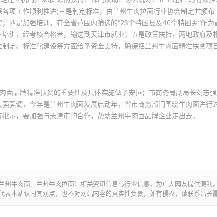
保各项工作顺利推进;三是制定标准，由兰州牛肉拉面行业协会制定并颁布
；四是加强培训，在全省范围内筛选的“23个特困县及40个特困乡”作为
业培训，经考核合格者，输送到天津市就业；五是政策扶持，两地政府及
准制定、标准化建设等方面给予资金支持，确保把兰州牛肉面精准扶贫项
肉面品牌精准扶贫的重要性及具体实施做了安排；市商务局副局长刘志强
志强强调，今年是兰州牛肉面发展启动年，省市商务部门围绕牛肉面进行
有批示，要加强与天津市的合作，帮助兰州牛肉面品牌企业走出去
。
兰州牛肉面、兰州牛肉拉面）相关资讯信息与行业信息，为广大网友提供便利
代表本站认同其观点，也不对网站内容的真实性负责，如有侵权，请联系站长