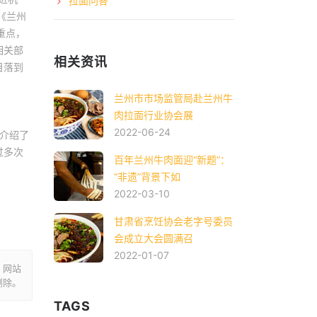
拉面问答
《兰州
重点，
相关部
相关资讯
目落到
兰州市市场监管局赴兰州牛
肉拉面行业协会展
2022-06-24
介绍了
过多次
百年兰州牛肉面迎“新题”：
“非遗”背景下如
2022-03-10
甘肃省烹饪协会老字号委员
会成立大会圆满召
2022-01-07
。网站
删除。
TAGS