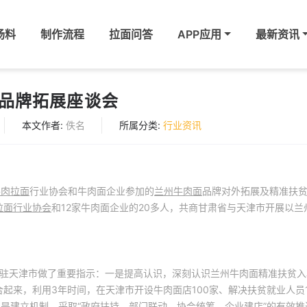
汤料
制作流程
拉面问答
APP应用
最新资讯
品牌拓展座谈会
本文作者:
佚名
所属分类:
行业资讯
牛肉拉面
行业协会和牛肉面企业参加的
兰州牛肉面
品牌对外拓展及精准扶
拉面行业协会
和12家牛肉面企业的20多人，共商甘肃省与天津市开展以兰
驻天津市做了重要指示：一是提高认识，深刻认识兰州牛肉面精准扶贫入
起来，利用3年时间，在天津市开设牛肉面店100家、解决扶贫就业人员1
二是建立机制，采取“政府扶持、部门联动、协会统筹、企业建店”的有效推