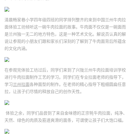
清晨畅家巷小学四年级四班的同学排列整齐的来到中国兰州牛肉拉
面体验工坊倾听这一碗牛肉拉面的故事。牛肉面不仅仅是一碗面而
是兰州独一无二的地方特色，这是一种艺术文化。解说员认真的解
说让参观的小朋友们跟和家长们深刻的了解到了牛肉面背后所蕴含
的文化内涵。
在参观完体验工坊过后，同学们来到了兴陇兰州牛肉拉面培训学校
进行牛肉拉面制作工艺的学习。同学们在专业拉面老师的指导下，
学习
兰州拉面
各种面型的制作。在老师的精心指导下粗细圆扁任意
拉，让孩子们尽情的释放自己的创作天性。
体验之余，同学们品尝到了来自金味德的正宗牦牛肉拉面，纯净、
天然、绿色的肉质及筋道爽滑的面条，可谓使让孩子们大饱口福。