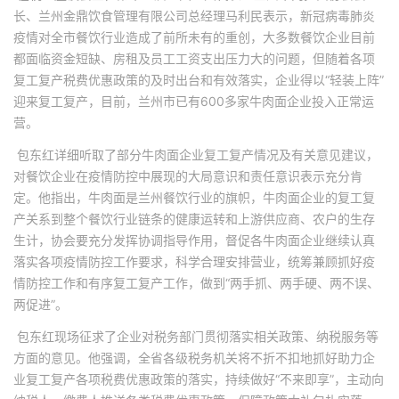
长、兰州金鼎饮食管理有限公司总经理马利民表示，新冠病毒肺炎
疫情对全市餐饮行业造成了前所未有的重创，大多数餐饮企业目前
都面临资金短缺、房租及员工工资支出压力大的问题，但随着各项
复工复产税费优惠政策的及时出台和有效落实，企业得以
“
轻装上阵
”
迎来复工复产，目前，兰州市已有
600
多家牛肉面企业投入正常运
营。
包东红详细听取了部分牛肉面企业复工复产情况及有关意见建议，
对餐饮企业在疫情防控中展现的大局意识和责任意识表示充分肯
定。他指出，牛肉面是兰州餐饮行业的旗帜，牛肉面企业的复工复
产关系到整个餐饮行业链条的健康运转和上游供应商、农户的生存
生计，协会要充分发挥协调指导作用，督促各牛肉面企业继续认真
落实各项疫情防控工作要求，科学合理安排营业，统筹兼顾抓好疫
情防控工作和有序复工复产工作，做到
“
两手抓、两手硬、两不误、
两促进
”
。
包东红现场征求了企业对税务部门贯彻落实相关政策、纳税服务等
方面的意见。他强调，全省各级税务机关将不折不扣地抓好助力企
业复工复产各项税费优惠政策的落实，持续做好
“
不来即享
”
，主动向