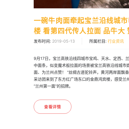
一碗牛肉面牵起宝兰沿线城市
楼 看第四代传人拉面 品牛大
发布时间:
2019-05-13
所属栏目:
行业资讯
9月17日，宝兰高铁沿线四城市宝鸡、天水、定西、
中面条，似变魔术般拉面的场景被宝兰高铁沿线城市
面、为兰州点赞！ “丝绸古道驼铃声，黄河两岸面飘香
采访团来到了东方红广场东口的金鼎鸿宾楼，感受兰
“兰州第一面”的招牌。
查看详情