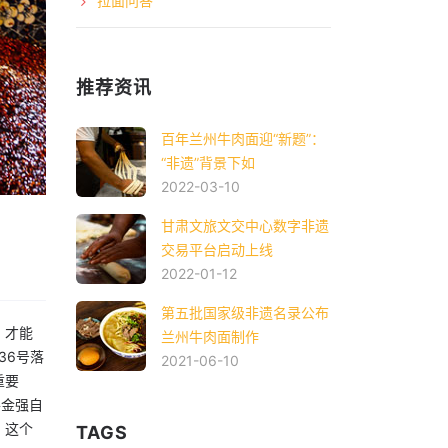
拉面问答
推荐资讯
百年兰州牛肉面迎“新题”：
“非遗”背景下如
2022-03-10
甘肃文旅文交中心数字非遗
交易平台启动上线
2022-01-12
第五批国家级非遗名录公布
，才能
兰州牛肉面制作
36号落
2021-06-10
重要
牛金强自
，这个
TAGS