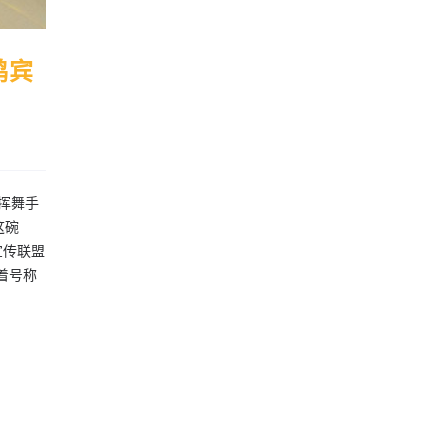
鸿宾
挥舞手
这碗
宣传联盟
着号称