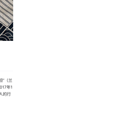
坦”（兰
17年1
人的行