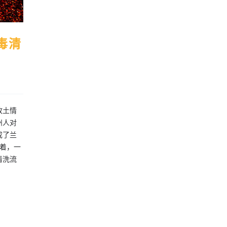
毒清
故土情
州人对
成了兰
着，一
清洗流