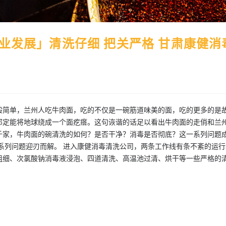
业发展」清洗仔细 把关严格 甘肃康健消
般简单，兰州人吃牛肉面，吃的不仅是一碗筋道味美的面，吃的更多的是
那定能将地球绕成一个面疙瘩。这句诙谐的话足以看出牛肉面的走俏和兰
千家，牛肉面的碗清洗的如何？是否干净？消毒是否彻底？这一系列问题
系列问题迎刃而解。 进入康健消毒清洗公司，两条工作线有条不紊的运行
粗细、次氯酸钠消毒液浸泡、四道清洗、高温池过清、烘干等一些严格的