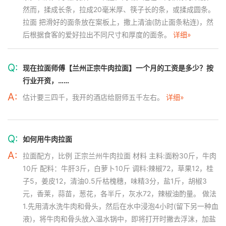
然而，揉成长条，拉成20毫米厚、筷子长的条，或揉成圆条。
拉面 把滑好的面条放在案板上，撒上清油(防止面条粘连)，然
后根据食客的爱好拉出不同尺寸和厚度的面条。
详细»
Q:
现在拉面师傅【兰州正宗牛肉拉面】一个月的工资是多少？按
行业开资，……
A:
估计要三四千，我开的酒店给厨师五千左右。
详细»
Q:
如何用牛肉拉面
A:
拉面配方，比例 正宗兰州牛肉拉面 材料 主料:面粉30斤，牛肉
10斤 配料：牛肝3斤，白萝卜10斤 调料:辣椒72，草果12，桂
子5，姜皮12，清油0.5斤枯槐穗，味精3分，盐1斤，胡椒3
元，香莱，蒜苗，葱花，各半斤，灰水72，辣椒油酌量。 做法
1.先用清水洗牛肉和骨头，然后在水中浸泡4小时(留下另一种血
液)，将牛肉和骨头放入温水锅中，即将打开时撇去浮沫，加盐