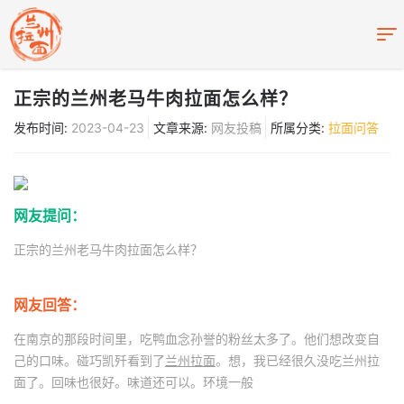
正宗的兰州老马牛肉拉面怎么样？
发布时间:
2023-04-23
文章来源:
网友投稿
所属分类:
拉面问答
网友提问：
正宗的兰州老马牛肉拉面怎么样？
网友回答：
在南京的那段时间里，吃鸭血念孙誉的粉丝太多了。他们想改变自
己的口味。碰巧凯歼看到了
兰州拉面
。想，我已经很久没吃兰州拉
面了。回味也很好。味道还可以。环境一般