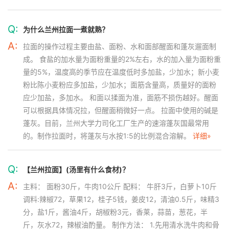
Q:
为什么兰州拉面一煮就熟？
A:
拉面的操作过程主要由盐、面粉、水和面部醒面和蓬灰遛面制
成。 食盐的加水量为面粉重量的2%左右，水的加入量为面粉重
量的5%，温度高的季节应在温度低时多加盐，少加水；新小麦
粉比陈小麦粉应多加盐，少加水；面筋含量高，质量好的面粉
应少加盐，多加水。 和面以揉面为准，面筋不损伤越好。醒面
可以根据具体情况拉，但醒面稍微好一点。 拉面中使用的碱是
蓬灰。目前，兰州大学力司化工厂生产的速溶蓬灰国最常用
的。制作拉面时，将蓬灰与水按1:5的比例混合溶解。
详细»
Q:
【兰州拉面】(汤里有什么食材)？
A:
主料： 面粉30斤，牛肉10公斤 配料： 牛肝3斤，白萝卜10斤
调料:辣椒72，草果12，桂子5钱，姜皮12，清油0.5斤，味精3
分，盐1斤，酱油4斤，胡椒粉3元，香莱，蒜苗，葱花，半
斤，灰水72，辣椒油酌量。 制作方法： 1.先用清水洗牛肉和骨