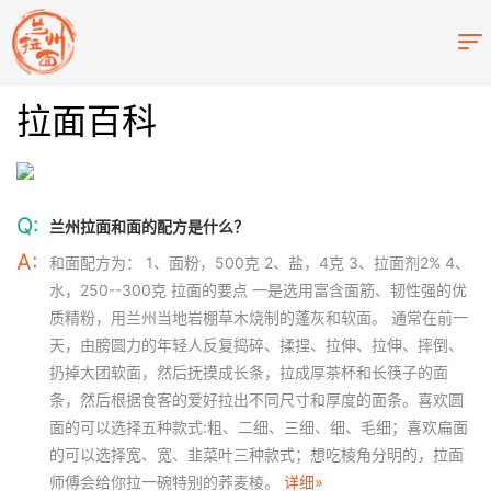
拉面百科
Q:
兰州拉面和面的配方是什么？
A:
和面配方为： 1、面粉，500克 2、盐，4克 3、拉面剂2% 4、
水，250--300克 拉面的要点 一是选用富含面筋、韧性强的优
质精粉，用兰州当地岩棚草木烧制的蓬灰和软面。 通常在前一
天，由膀圆力的年轻人反复捣碎、揉捏、拉伸、拉伸、摔倒、
扔掉大团软面，然后抚摸成长条，拉成厚茶杯和长筷子的面
条，然后根据食客的爱好拉出不同尺寸和厚度的面条。喜欢圆
面的可以选择五种款式:粗、二细、三细、细、毛细；喜欢扁面
的可以选择宽、宽、韭菜叶三种款式；想吃棱角分明的，拉面
师傅会给你拉一碗特别的荞麦棱。
详细»