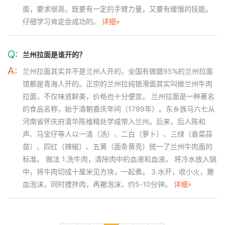
面，要求很高，既要有一定的手臂力量，又要有缓慢的技能。
仔细学习肯定会成功的。
详细»
Q:
兰州拉面是谁开的？
A:
兰州拉面其实并不是兰州人开的，全国有做腊95%的兰州拉面
馆都是青海人开的。正宗的兰州拉纯银滑面其实叫做兰州牛肉
拉面，不仅味道鲜美，价格也十分便宜。 兰州拉面是一种著名
的食品名称，始于清朝嘉庆年间（1799年）。东乡族马六七从
河南省怀庆府清华陈维精处学成带入兰州。后来，后人陈和
声、马宝仔等人以一清（汤）、二白（萝卜）、三绿（香菜蒜
苗）、四红（辣椒）、五黄（面条黄亮）统一了兰州牛肉面的
标准。 做法 1.洗牛肉，清除肉中的血液和血液。 将冷水放入锅
中，将牛肉切成十厘米见方块，一起煮。 3.水开，收小火，撇
血泡沫，同时搅拌肉，再撇泡沫，约5-10分钟。
详细»