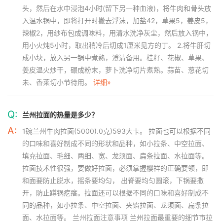
头，然后在水中浸泡4小时(留下另一种血液)，将牛肉和骨头放
入温水锅中，即将打开时撇去浮沫，加盐42，草果5，姜皮5，
辣椒2，用纱布包成调味料，用清水洗净灰尘，然后放入锅中，
用小火炖5小时，取出稍冷后切成1厘米见方的丁。 2.将牛肝切
成小块，放入另一锅中煮熟，澄清备用。桂籽、花椒、草果、
姜皮温火炒干，碾成粉末，萝卜洗净切片煮熟。蒜苗、葱花切
未、香莱切小节待用。
详细»
Q:
兰州拉面的热量是多少？
A:
1碗兰州牛肉拉面(5000).0克)593大卡。 拉面也可以根据不同
的口味和喜好制成不同的形状和品种，如小拉条、中空拉面、
填充拉面、毛细、两细、宽、龙须面、扁条拉面、水拉面等。
拉面技术性很强，要做好拉面，必须掌握樱祥的正确要领，即
和面要防止脱水，摇条要均匀， 出脊要均匀圆滚，下锅要撒
开，防止蹲锅疙瘩。拉面还可以根据不同的口味和喜好制成不
同的品种，如小拉条、中空拉面、夹馅拉面、龙须面、扁条拉
面、水拉面等。 兰州拉面注意事项 兰州拉面最重要的细节市拉