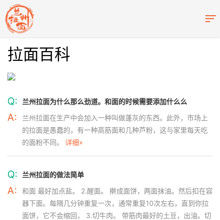
拉面百科
Q:
兰州拉面为什么那么劲道。和面的时候需要添加什么么
A:
兰州拉面在生产中会加入一种叫做蓬灰的东西。此外，市场上
的拉面是愚蠢的，有一种高筋面和几种芦粉，这与家里每天吃
的面粉不同。
详细»
Q:
兰州拉面的做法简单
A:
和面 最好加点盐。 2.醒面。 擀成面饼，两面抹油。然后扣在容
器下面。每隔几分钟重复一次，通常重复10次左右，直到你拉
面饼，它不会缩回， 3.切牛肉。 带筋肉最好的土豆，出油。切