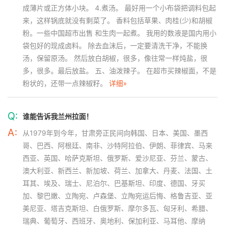
成薄片或正方体小块。 4.煮汤。 最好用一个小布袋把调料包起
来，这样锅底就没有剩菜了。 香料包括草果、肉桂(少)和胡椒
粉。一些中国超市出售 和生肉一起煮。 我用的数液是国内用小
袋包好的现成卤料。 除去血沫后，一定要清洗干净，不能换
汤，保留原汤。 然后放白胡椒，很多，像往常一样炖盐，很
多，很多。最后放盐。 五、油泼辣子。 在超市买辣椒面，不是
粉状的，还带一点辣椒籽。
详细»
Q:
谁能告诉我兰州拉面！
A:
从1979年到今年，甘肃旁正民间向韩国、日本、美国、墨西
哥、巴西、阿根廷、南非、沙特阿拉伯、伊朗、菲律宾、马来
西亚、英国、哈萨克斯坦、俄罗斯、爱沙尼亚、芬兰、蒙古、
澳大利亚、新西兰、新加坡、荷兰、加拿大、丹麦、法国、土
耳其、埃及、瑞士、尼泊尔、巴基斯坦、印度、德国、牙买
加、黎巴嫩、立陶宛、卢森堡、立陶宛运后悔、格鲁吉亚、亚
美尼亚、塔吉克斯坦、白俄罗斯、摩尔多瓦、匈牙利、希腊、
瑞典、葡萄牙、西班牙、奥地利、保加利亚、马耳他、摩纳