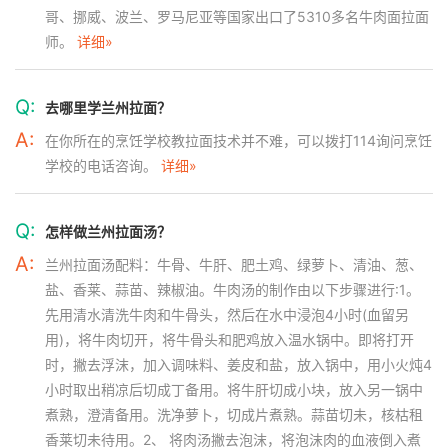
哥、挪威、波兰、罗马尼亚等国家出口了5310多名牛肉面拉面
师。
详细»
Q:
去哪里学兰州拉面？
A:
在你所在的烹饪学校教拉面技术并不难，可以拨打114询问烹饪
学校的电话咨询。
详细»
Q:
怎样做兰州拉面汤？
A:
兰州拉面汤配料：牛骨、牛肝、肥土鸡、绿萝卜、清油、葱、
盐、香莱、蒜苗、辣椒油。牛肉汤的制作由以下步骤进行:1。
先用清水清洗牛肉和牛骨头，然后在水中浸泡4小时(血留另
用)，将牛肉切开，将牛骨头和肥鸡放入温水锅中。即将打开
时，撇去浮沫，加入调味料、姜皮和盐，放入锅中，用小火炖4
小时取出稍凉后切成丁备用。将牛肝切成小块，放入另一锅中
煮熟，澄清备用。洗净萝卜，切成片煮熟。蒜苗切未，核枯租
香莱切未待用。2、 将肉汤撇去泡沫，将泡沫肉的血液倒入煮