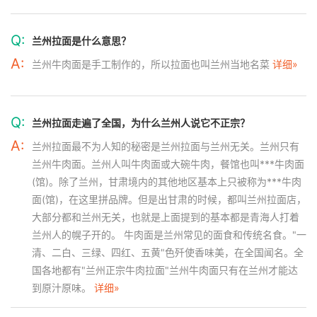
Q:
兰州拉面是什么意思？
A:
兰州牛肉面是手工制作的，所以拉面也叫兰州当地名菜
详细»
Q:
兰州拉面走遍了全国，为什么兰州人说它不正宗？
A:
兰州拉面最不为人知的秘密是兰州拉面与兰州无关。兰州只有
兰州牛肉面。兰州人叫牛肉面或大碗牛肉，餐馆也叫***牛肉面
(馆)。除了兰州，甘肃境内的其他地区基本上只被称为***牛肉
面(馆)，在这里拼品牌。但是出甘肃的时候，都叫兰州拉面店，
大部分都和兰州无关，也就是上面提到的基本都是青海人打着
兰州人的幌子开的。 牛肉面是兰州常见的面食和传统名食。"一
清、二白、三绿、四红、五黄"色歼使香味美，在全国闻名。全
国各地都有"兰州正宗牛肉拉面"兰州牛肉面只有在兰州才能达
到原汁原味。
详细»