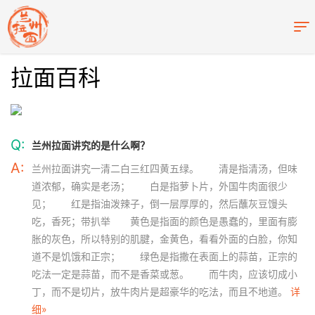
拉面百科
Q:
兰州拉面讲究的是什么啊？
A:
兰州拉面讲究一清二白三红四黄五绿。 清是指清汤，但味
道浓郁，确实是老汤； 白是指萝卜片，外国牛肉面很少
见； 红是指油泼辣子，倒一层厚厚的，然后蘸灰豆馒头
吃，香死；带扒举 黄色是指面的颜色是愚蠢的，里面有膨
胀的灰色，所以特别的肌腱，金黄色，看看外面的白脸，你知
道不是饥饿和正宗； 绿色是指撒在表面上的蒜苗，正宗的
吃法一定是蒜苗，而不是香菜或葱。 而牛肉，应该切成小
丁，而不是切片，放牛肉片是超豪华的吃法，而且不地道。
详
细»