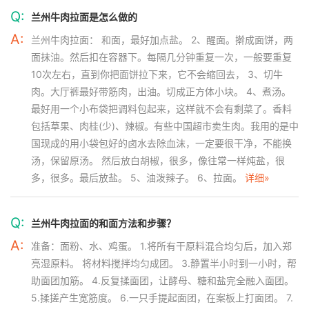
Q:
兰州牛肉拉面是怎么做的
A:
兰州牛肉拉面： 和面，最好加点盐。 2、醒面。擀成面饼，两
面抹油。然后扣在容器下。每隔几分钟重复一次，一般要重复
10次左右，直到你把面饼拉下来，它不会缩回去， 3、切牛
肉。大厅裤最好带筋肉，出油。切成正方体小块。 4、煮汤。
最好用一个小布袋把调料包起来，这样就不会有剩菜了。香料
包括草果、肉桂(少)、辣椒。有些中国超市卖生肉。我用的是中
国现成的用小袋包好的卤水去除血沫，一定要很干净，不能换
汤，保留原汤。 然后放白胡椒，很多，像往常一样炖盐，很
多，很多。最后放盐。 5、油泼辣子。 6、拉面。
详细»
Q:
兰州牛肉拉面的和面方法和步骤？
A:
准备：面粉、水、鸡蛋。 1.将所有干原料混合均匀后，加入郑
亮湿原料。 将材料搅拌均匀成团。 3.静置半小时到一小时，帮
助面团加筋。 4.反复揉面团，让酵母、糖和盐完全融入面团。
5.揉搓产生宽筋度。 6.一只手提起面团，在案板上打面团。 7.