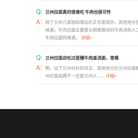
Q:
兰州拉面真的很难吃 牛肉也很可怜
A:
除了兰州几家核码塌名的正宗面馆外，其他地方
味道。牛肉拉面主要靠长期煮模块的牛肉汤和人
牛肉拉面的味道。
详细»
Q:
兰州拉面店吃过葱爆牛肉盖浇面，胃痛
A:
啊，出了兰州衬衫的攻击，其他地方的兰州拉面
州拉面品牌不一定是兰州人……
详细»