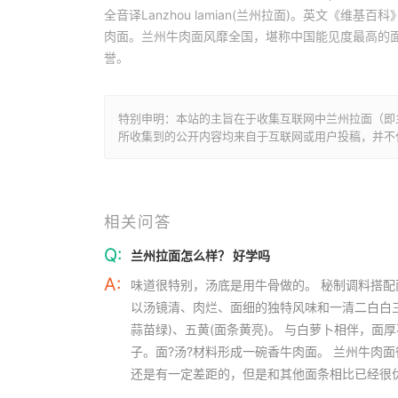
全音译Lanzhou lamian(兰州拉面)。英文《维基百科》（Wi
肉面。兰州牛肉面风靡全国，堪称中国能见度最高的
誉。
特别申明：本站的主旨在于收集互联网中兰州拉面（即
所收集到的公开内容均来自于互联网或用户投稿，并不
相关问答
Q:
兰州拉面怎么样？ 好学吗
A:
味道很特别，汤底是用牛骨做的。 秘制调料搭配
以汤镜清、肉烂、面细的独特风味和一清二白白三红
蒜苗绿)、五黄(面条黄亮)。 与白萝卜相伴，面
子。面?汤?材料形成一碗香牛肉面。 兰州牛肉
还是有一定差距的，但是和其他面条相比已经很