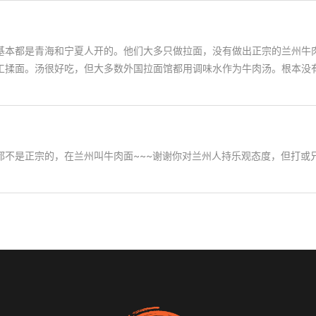
基本都是青海和宁夏人开的。他们大多只做拉面，没有做出正宗的兰州牛
工揉面。汤很好吃，但大多数外国拉面馆都用调味水作为牛肉汤。根本没
都不是正宗的，在兰州叫牛肉面~~~谢谢你对兰州人持乐观态度，但打或