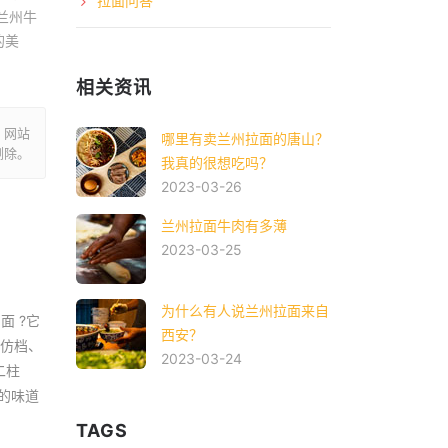
拉面问答
兰州牛
的美
相关资讯
。网站
哪里有卖兰州拉面的唐山？
删除。
我真的很想吃吗？
2023-03-26
兰州拉面牛肉有多薄
2023-03-25
为什么有人说兰州拉面来自
 ?它
西安？
磨仿档、
2023-03-24
二柱
的味道
TAGS