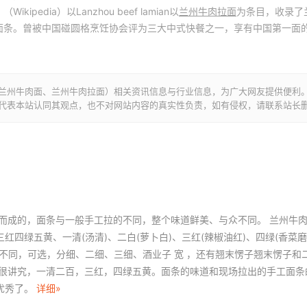
kipedia）以Lanzhou beef lamian以
兰州牛肉拉面
为条目，收录了
面条。曾被中国碰圆格烹饪协会评为三大中式快餐之一，享有中国第一面
兰州牛肉面、兰州牛肉拉面）相关资讯信息与行业信息，为广大网友提供便利
代表本站认同其观点，也不对网站内容的真实性负责，如有侵权，请联系站长
而成的，面条与一般手工拉的不同，整个味道鲜美、与众不同。 兰州牛肉面
四绿五黄、一清(汤清)、二白(萝卜白)、三红(辣椒油红)、四绿(香菜
厚不同，可选，分细、二细、三细、酒业子 宽 ，还有翘末愣子翘末愣子和
面很讲究，一清二百，三红，四绿五黄。面条的味道和现场拉出的手工面条
优秀了。
详细»