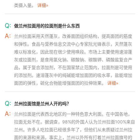
类摄入量。
详细»
Q:
做兰州拉面用的拉面剂是什么东西
A:
兰州拉面采用天然蓬灰，改善面团组织结构，提高面团的筋度
和弹性。食品与营养信息交流中心专家阮光锋表示，天然蓬灰
难以标准化，因此现在很少使用唤段。市场上主要使用速溶蓬
灰或拉面剂，是食用氯化钠、碳酸钠、碳酸钾、磷酸盐复合产
品，属于复合添加剂，不在国家禁止范围内，拉面剂是可使用
的添加剂。速溶蓬灰中的纯碱能增加面团的吸水率，盐能增加
面团的弹性，硫化合物能增强面团的拉伸效果。
详细»
Q:
兰州拉面馆是兰州人开的吗？
A:
兰州拉面是代表西北地区的一种特色意大利面。在中国各地，
拉面无处不在。据调查，98%的外国人认为兰州拉面100%来自
兰州。许多人吃拉面已经很多年了，但他们从未质疑过兰州拉
面的来源和来源。事实上，兰州以外所有打着兰州拉面旗号的