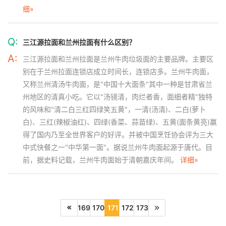
细»
Q:
三江源拉面和兰州拉面有什么区别？
A:
三江源拉面和兰州拉面是兰州牛肉垃圾面的主要品牌。主要区
别在于兰州拉面连锁店成立时间长，连锁店多。兰州牛肉面，
又称兰州清汤牛肉面，是"中国十大面条"其中一种是甘肃省兰
州地区的清真小吃。它以"汤镜清，肉烂者香，面细者精"独特
的风味和"清二白三红四绿笑五黄"，一清(汤清)、二白(萝卜
白)、三红(辣椒油红)、四绿(香菜、蒜苗绿)、五黄(面条黄亮)赢
得了国内乃至全世界客户的好评。并被中国烹饪协会评为三大
中式快餐之一"中华第一面"。据说兰州牛肉面起源于唐代。目
前，据史料记载，兰州牛肉面始于清朝嘉庆年间。
详细»
169
170
171
172
173