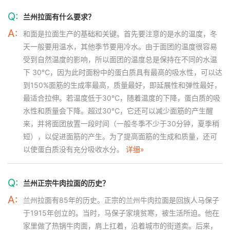
Q:
兰州拉面有什么要求？
A:
和面是拉面生产的基础和关键。首先要注意的是水的温度，冬
天一般要用温水，其他季节要用冷水。由于面团的温度很容易
受到自然温度的影响，所以面团的温度总是保持在不同的水温
下 30℃，因为此时面粉中的蛋白质具有最高的吸水性，可以达
到150%面筋的生成率最高，质量最好，即延展性和弹性最好，
最适合拉伸。若温度低于30℃，随着温度的下降，蛋白质的吸
水性和质量会下降。超过30℃，它还可以减少面筋的产生醒
来，并将面团放置一段时间（一般冬季不少于30分钟，夏季稍
短），以促进面筋的产生。为了提高面筋的生成和质量，还可
以使蛋白质没有充分吸收水分。
详细»
Q:
兰州正宗牛肉拉面的历史？
A:
兰州拉面有85年的历史。正宗的兰州牛肉拉面是回族人马保子
于1915年创立的。当时，马保子家境贫寒，被生活所迫。他在
家里做了热锅牛肉面，肩上扛着，沿着城市的街道卖。后来，