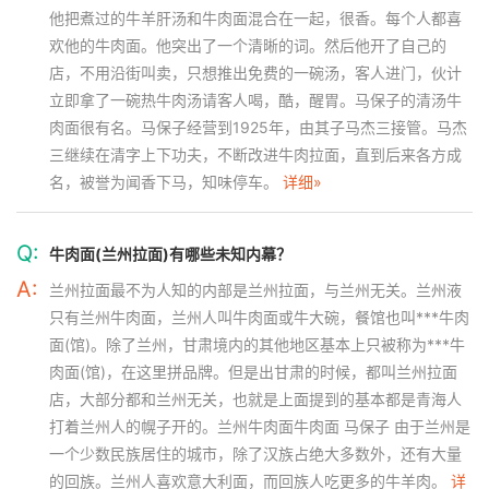
他把煮过的牛羊肝汤和牛肉面混合在一起，很香。每个人都喜
欢他的牛肉面。他突出了一个清晰的词。然后他开了自己的
店，不用沿街叫卖，只想推出免费的一碗汤，客人进门，伙计
立即拿了一碗热牛肉汤请客人喝，酷，醒胃。马保子的清汤牛
肉面很有名。马保子经营到1925年，由其子马杰三接管。马杰
三继续在清字上下功夫，不断改进牛肉拉面，直到后来各方成
名，被誉为闻香下马，知味停车。
详细»
Q:
牛肉面(兰州拉面)有哪些未知内幕？
A:
兰州拉面最不为人知的内部是兰州拉面，与兰州无关。兰州液
只有兰州牛肉面，兰州人叫牛肉面或牛大碗，餐馆也叫***牛肉
面(馆)。除了兰州，甘肃境内的其他地区基本上只被称为***牛
肉面(馆)，在这里拼品牌。但是出甘肃的时候，都叫兰州拉面
店，大部分都和兰州无关，也就是上面提到的基本都是青海人
打着兰州人的幌子开的。兰州牛肉面牛肉面 马保子 由于兰州是
一个少数民族居住的城市，除了汉族占绝大多数外，还有大量
的回族。兰州人喜欢意大利面，而回族人吃更多的牛羊肉。
详