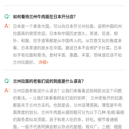
Q:
如何看待兰州牛肉面在日本开分店？
A:
日本是一个美食大国，可以向日本开兰州拉面，说明中国的州
拉面真的很受欢迎。日本和中国历史悠久，茶道、花道、相
扑、和服、空手道等都是从中国传入的。从饮食文化的角度来
看，日本茶道的故乡在中国。据说日本不会用铲子炒菜。日本
似乎有拉面和骨汤。食材丰富、愚蠢、丰富，但味道应该不如
兰州拉面好。
详细»
Q:
兰州拉面的老板们说的到底是什么语言？
A:
兰州拉面老板说什么语言？让我们来看看这些网民对这个问题
的看法。~ 让我们来看看网友们说的张婷： 兰州老板开的拉面
都是关于兰州方言的。也就是说，兰州话薄宽碗。薄宽是牛肉
面厚度的划分。兰州牛肉面从细到粗可分为以下几种:毛细:最细
的面条类似龙须面，孩子和老人吃的多，好吃。细节普通细
面，一般不代表阿姨会默认你点的是细，观众广。三细：细面