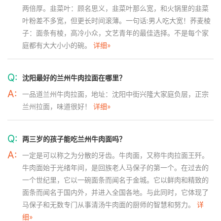
两倍厚。韭菜叶：顾名思义，韭菜叶那么宽，和火锅里的韭菜
叶粉差不多宽，但更长时间滚薄。一句话:男人吃大宽！荞麦棱
子：面条有棱，高冷小众，文艺青年的最佳选择。不是每个家
庭都有大大小小的碗。
详细»
Q:
沈阳最好的兰州牛肉拉面在哪里？
A:
一品道兰州牛肉拉面，地址：沈阳中街兴隆大家庭负层，正宗
兰州拉面，味道很好！
详细»
Q:
两三岁的孩子能吃兰州牛肉面吗？
A:
一定是可以称之为分散的牙齿。牛肉面，又称牛肉拉面王歼。
牛肉面始于光绪年间，是回族老人马保子的第一个。在过去的
一个世纪里，它以一碗面条而闻名于金城。它以鲜肉和精致的
面条而闻名于国内外，并进入全国各地。与此同时，它体现了
马保子和无数专门从事清汤牛肉面的厨师的智慧和努力。
详
细»