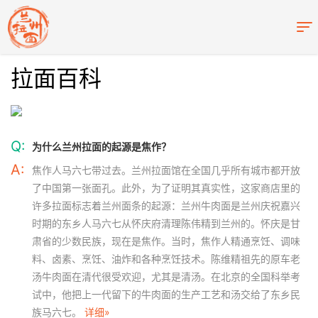
拉面百科
Q:
为什么兰州拉面的起源是焦作？
A:
焦作人马六七带过去。兰州拉面馆在全国几乎所有城市都开放
了中国第一张面孔。此外，为了证明其真实性，这家商店里的
许多拉面标志着兰州面条的起源：兰州牛肉面是兰州庆祝嘉兴
时期的东乡人马六七从怀庆府清理陈伟精到兰州的。怀庆是甘
肃省的少数民族，现在是焦作。当时，焦作人精通烹饪、调味
料、卤素、烹饪、油炸和各种烹饪技术。陈维精祖先的原车老
汤牛肉面在清代很受欢迎，尤其是清汤。在北京的全国科举考
试中，他把上一代留下的牛肉面的生产工艺和汤交给了东乡民
族马六七。
详细»