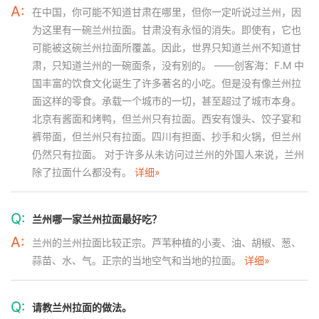
A:
在中国，你可能不知道甘肃在哪里，但你一定听说过兰州，因
为这里有一碗兰州拉面。甘肃没有永恒的消失。即使有，它也
可能被这碗兰州拉面所覆盖。因此，世界只知道兰州不知道甘
肃，只知道兰州的一碗面条，没有别的。 ——创客海：F.M 中
国丰富的饮食文化诞生了许多著名的小吃。但是没有像兰州拉
面这样的零食。承载一个城市的一切，甚至超过了城市本身。
北京有酱面和烤鸭，但兰州只有拉面。西安有馒头、饺子宴和
裤带面，但兰州只有拉面。四川有担面、抄手和火锅，但兰州
仍然只有拉面。 对于许多从未访问过兰州的外国人来说，兰州
除了拉面什么都没有。
详细»
Q:
兰州哪一家兰州拉面最好吃？
A:
兰州的兰州拉面比较正宗。芦苇种植的小麦、油、胡椒、葱、
蒜苗、水、气。正宗的当地空气和当地的拉面。
详细»
Q:
请教兰州拉面的做法。