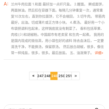
A:
兰州牛肉拉面 1.和面 最好加一点纤尺盐。 2.醒面。 擀成面饼，
两面抹油。然后扣在容器下面。每隔几分钟重复一次，通常重
复10次左右，直到你拉面饼，它不会缩回， 3.切牛肉。 带筋肉
最好，出油。切成薄片或正方体小块。 4.煮汤。 最好用一个小
布袋把调料包起来，这样锅底就没有剩菜了。 香料包括草果、
肉桂(少)和胡椒粉。中国超市有老卖家 和生肉一起煮。 我用的
是国内现成的毁信高，用小袋包好的卤料 除去血沫后，一定要
清洗干净，不能换汤，保留原汤。 然后放白胡椒，很多，像往
常一样炖盐，很多，很多。最后放盐。 五、油泼辣子。
详细»
247
248
249
250
251