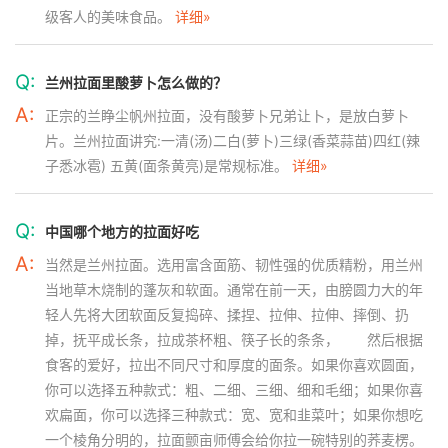
级客人的美味食品。
详细»
Q:
兰州拉面里酸萝卜怎么做的？
A:
正宗的兰睁尘帆州拉面，没有酸萝卜兄弟让卜，是放白萝卜
片。兰州拉面讲究:一清(汤)二白(萝卜)三绿(香菜蒜苗)四红(辣
子悉冰雹) 五黄(面条黄亮)是常规标准。
详细»
Q:
中国哪个地方的拉面好吃
A:
当然是兰州拉面。选用富含面筋、韧性强的优质精粉，用兰州
当地草木烧制的蓬灰和软面。通常在前一天，由膀圆力大的年
轻人先将大团软面反复捣碎、揉捏、拉伸、拉伸、摔倒、扔
掉，抚平成长条，拉成茶杯粗、筷子长的条条， 然后根据
食客的爱好，拉出不同尺寸和厚度的面条。如果你喜欢圆面，
你可以选择五种款式：粗、二细、三细、细和毛细；如果你喜
欢扁面，你可以选择三种款式：宽、宽和韭菜叶；如果你想吃
一个棱角分明的，拉面颤亩师傅会给你拉一碗特别的荞麦楞。