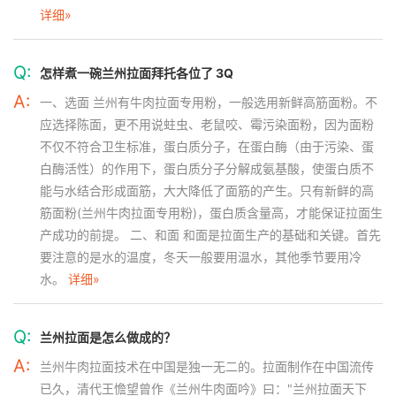
详细»
Q:
怎样煮一碗兰州拉面拜托各位了 3Q
A:
一、选面 兰州有牛肉拉面专用粉，一般选用新鲜高筋面粉。不
应选择陈面，更不用说蛀虫、老鼠咬、霉污染面粉，因为面粉
不仅不符合卫生标准，蛋白质分子，在蛋白酶（由于污染、蛋
白酶活性）的作用下，蛋白质分子分解成氨基酸，使蛋白质不
能与水结合形成面筋，大大降低了面筋的产生。只有新鲜的高
筋面粉(兰州牛肉拉面专用粉)，蛋白质含量高，才能保证拉面生
产成功的前提。 二、和面 和面是拉面生产的基础和关键。首先
要注意的是水的温度，冬天一般要用温水，其他季节要用冷
水。
详细»
Q:
兰州拉面是怎么做成的？
A:
兰州牛肉拉面技术在中国是独一无二的。拉面制作在中国流传
已久，清代王憺望曾作《兰州牛肉面吟》曰："兰州拉面天下