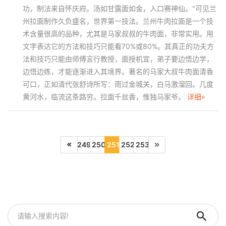
功，制法来自怀庆府。汤如甘露面如金，入口赛神仙。"可见兰
州拉面制作久负盛名，世界第一技法。兰州牛肉拉面是一个技
术含量很高的品种，尤其是马家叔叔的牛肉面，非常实用。用
文字表达它的方法和技巧只能看70%或80%。其真正的功夫方
法和技巧只能由师傅言行教授，面授机宜，弟子要边悟边学，
边悟边练，才能逐渐进入其境界。著名的马家大叔牛肉面清香
可口，正如清代张舒诗所写：雨过金城关，白马激溜回。几度
黄河水，临流这条路穷。拉面千丝香，惟独马家爷。
详细»
249
250
251
252
253