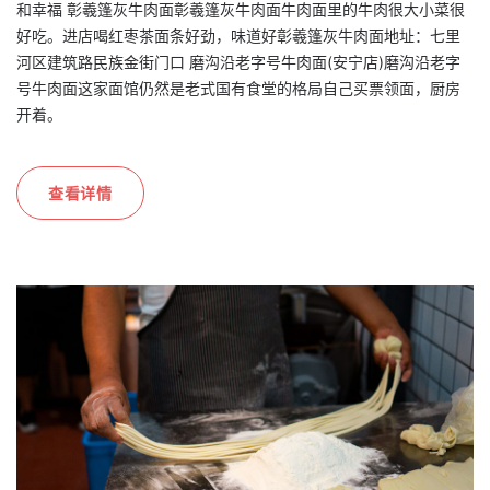
和幸福 彰羲篷灰牛肉面彰羲篷灰牛肉面牛肉面里的牛肉很大小菜很
好吃。进店喝红枣茶面条好劲，味道好彰羲篷灰牛肉面地址：七里
河区建筑路民族金街门口 磨沟沿老字号牛肉面(安宁店)磨沟沿老字
号牛肉面这家面馆仍然是老式国有食堂的格局自己买票领面，厨房
开着。
查看详情