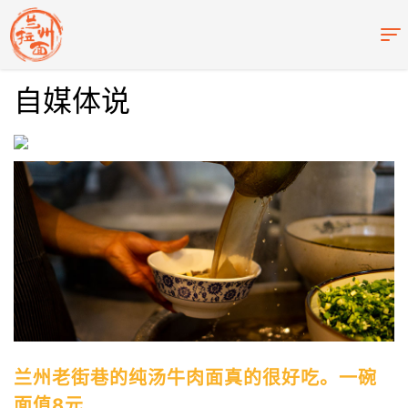
自媒体说
兰州老街巷的纯汤牛肉面真的很好吃。一碗
面值8元