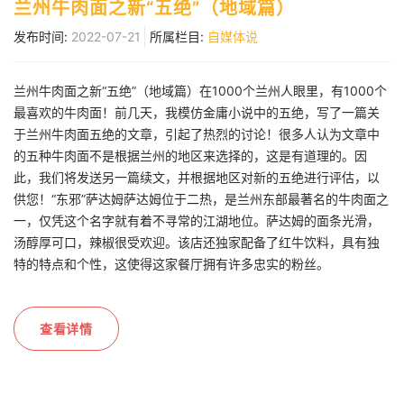
兰州牛肉面之新“五绝”（地域篇）
发布时间:
2022-07-21
所属栏目:
自媒体说
兰州牛肉面之新“五绝”（地域篇）在1000个兰州人眼里，有1000个
最喜欢的牛肉面！前几天，我模仿金庸小说中的五绝，写了一篇关
于兰州牛肉面五绝的文章，引起了热烈的讨论！很多人认为文章中
的五种牛肉面不是根据兰州的地区来选择的，这是有道理的。因
此，我们将发送另一篇续文，并根据地区对新的五绝进行评估，以
供您！“东邪”萨达姆萨达姆位于二热，是兰州东部最著名的牛肉面之
一，仅凭这个名字就有着不寻常的江湖地位。萨达姆的面条光滑，
汤醇厚可口，辣椒很受欢迎。该店还独家配备了红牛饮料，具有独
特的特点和个性，这使得这家餐厅拥有许多忠实的粉丝。
查看详情