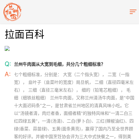
拉面百科
Q:
兰州牛肉面从大宽到毛细，共分几个粗细标准？
A:
七个粗细标准，分别是： 大宽（二个指头宽）， 二宽（一指
宽）， 韭叶子（韭菜叶的宽度）局旦帆， 二细（直径四毫米左
右）， 三细（直径三毫米左右）， 细的（铅笔芯粗细）， 毛
细（细铁丝粗细） 兰州牛肉面，又称兰州清汤牛肉面，是"中国
十大面迟码条"之一，是甘肃省兰州地区的清真风味小吃。它
以"汤镜者清，肉烂者香，面细者精"的独特风味和"一清二白三
红四绿五黄"，一清(汤清)、二白(萝卜白)、三红(辣椒油红)、四
绿(香菜、蒜苗绿)、五黄(面条黄亮)，赢得了国内乃至全世界顾
客的好评。并被中国烹饪协会评为三大中式快餐之一，得到美