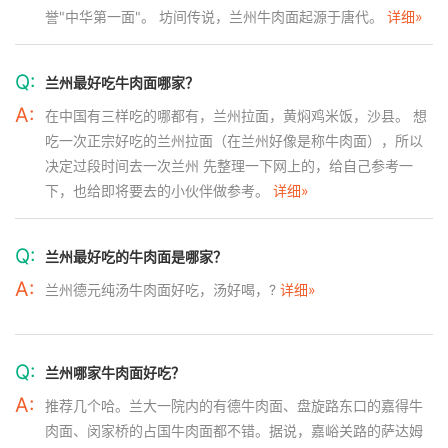
誉"中华第一面"。 坊间传说，兰州牛肉面起源于唐代。
详细»
Q:
兰州最好吃牛肉面哪家？
A:
在中国有三样吃的哪都有，兰州拉面，黄焖鸡米饭，沙县。 想
吃一次正宗好吃的兰州拉面（在兰州好像是称牛肉面），所以
决定过段时间去一次兰州 先整理一下网上的，给自己参考一
下，也给即将要去的小伙伴做参考。
详细»
Q:
兰州最好吃的牛肉面是哪家？
A:
兰州德元纯汤牛肉面好吃，汤好喝，?
详细»
Q:
兰州哪家牛肉面好吃？
A:
推荐几个哈。兰大一院内的有德牛肉面、盘旋路东口的嘉得牛
肉面、闵家桥的占国牛肉面都不错。据说，嘉峪关路的萨达姆