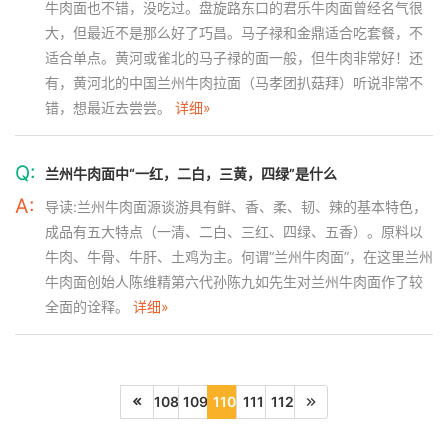
牛肉面也不错，没吃过。盘旋路东口的君乐牛肉面曾经名气很
大，但最近不是那么好了巧昌。马子禄和金鼎适合吃套餐，不
适合单点。黄河或雀北的马子禄的面一般，但牛肉非常好！还
有，黄河北的中国兰州牛肉拉面（马孝团扒菇拜）听说非常不
错，想最近去尝尝。
详细»
Q:
兰州牛肉面中“一红，二白，三黄，四绿”是什么
A:
导读:兰州牛肉面源谈游具有鲜、香、柔、韧、辣的基本特色，
成品有五大特点（一清、二白、三红、四绿、五香）。原料以
牛肉、牛骨、牛肝、土鸡为主。何谓“兰州牛肉面”，在这里兰州
牛肉面创始人陈维精第六代孙陈九如先生对兰州牛肉面作了较
全面的诠释。
详细»
108
109
110
111
112