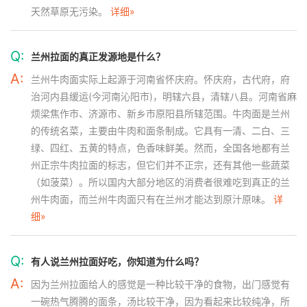
天然草原无污染。
详细»
Q:
兰州拉面的真正发源地是什么？
A:
兰州牛肉面实际上起源于河南省怀庆府。怀庆府，古代府，府
治河内县缓运(今河南沁阳市)，明辖六县，清辖八县。河南省麻
烦梁焦作市、济源市、新乡市原阳县所辖范围。牛肉面是兰州
的传统名菜，主要由牛肉和面条制成。它具有一清、二白、三
绿、四红、五黄的特点，色香味鲜美。然而，全国各地都有兰
州正宗牛肉拉面的标志，但它们并不正宗，还有其他一些蔬菜
（如菠菜）。所以国内大部分地区的消费者很难吃到真正的兰
州牛肉面，而兰州牛肉面只有在兰州才能达到原汁原味。
详
细»
Q:
有人说兰州拉面好吃，你知道为什么吗？
A:
因为兰州拉面给人的感觉是一种比较干净的食物，出门感觉有
一碗热气腾腾的面条，汤比较干净，因为看起来比较纯净，所