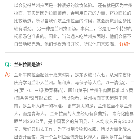
以会觉得兰州拉面是一种很好的饮食体验。 还有就是因为兰州
拉面，其实是因为拉面师傅，会利用自己的力量，将拉面拉的
比较筋道，所以当我们吃兰州拉面的时候，就会感觉到面条比
较有嚼劲。 另一种是兰州拉面汤。事实上，它是用一个特殊的
桐橡汤包准备的。因此，当普通人吃兰州拉面时，他们会情不
自禁地喝完汤。他们觉得汤很好吃，所以他们喜欢喝。
详细»
Q:
兰州拉面是谁？
A:
兰州牛肉拉面起源于嘉庆时期，是东乡族马六七，从河南省怀
庆府学习后带入兰州。陈和声、马保子等人后，以一清(汤)、二
白(萝卜)、三绿(香菜蒜苗)、四红(辣子) 兰州牛肉面标准以五黄
(面条黄亮)等形式统一。 所以你看，兰州拉面其实起源于河
南，是兰州人统一的标准。 更有意思的是，兰州拉面不是兰州
人，而是青海人。 兰州拉面的人生经历有多曲折。 青海化隆县
距兰州250公里，是中国著名的贫困县，年人均收入只有3000
元，我们只出去工作，为了得到食物和衣服，所以大量化隆人
出去开面馆，第一个兰州拉面做外国化隆人，最初是在兰州面