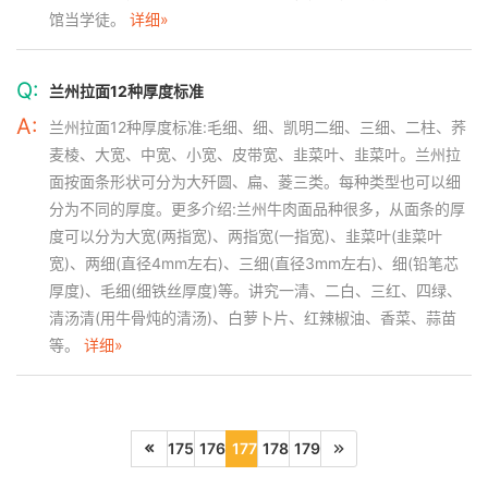
馆当学徒。
详细»
Q:
兰州拉面12种厚度标准
A:
兰州拉面12种厚度标准:毛细、细、凯明二细、三细、二柱、荞
麦棱、大宽、中宽、小宽、皮带宽、韭菜叶、韭菜叶。兰州拉
面按面条形状可分为大歼圆、扁、菱三类。每种类型也可以细
分为不同的厚度。更多介绍:兰州牛肉面品种很多，从面条的厚
度可以分为大宽(两指宽)、两指宽(一指宽)、韭菜叶(韭菜叶
宽)、两细(直径4mm左右)、三细(直径3mm左右)、细(铅笔芯
厚度)、毛细(细铁丝厚度)等。讲究一清、二白、三红、四绿、
清汤清(用牛骨炖的清汤)、白萝卜片、红辣椒油、香菜、蒜苗
等。
详细»
175
176
177
178
179