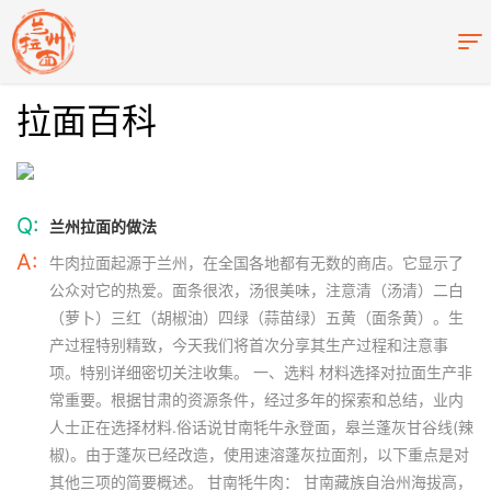
拉面百科
Q:
兰州拉面的做法
A:
牛肉拉面起源于兰州，在全国各地都有无数的商店。它显示了
公众对它的热爱。面条很浓，汤很美味，注意清（汤清）二白
（萝卜）三红（胡椒油）四绿（蒜苗绿）五黄（面条黄）。生
产过程特别精致，今天我们将首次分享其生产过程和注意事
项。特别详细密切关注收集。 一、选料 材料选择对拉面生产非
常重要。根据甘肃的资源条件，经过多年的探索和总结，业内
人士正在选择材料.俗话说甘南牦牛永登面，皋兰蓬灰甘谷线(辣
椒)。由于蓬灰已经改造，使用速溶蓬灰拉面剂，以下重点是对
其他三项的简要概述。 甘南牦牛肉： 甘南藏族自治州海拔高，