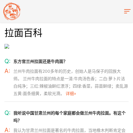
拉面百科
Q:
东方官兰州拉面还是牛肉面？
A:
兰州牛肉拉面有200多年的历史，创始人是马保子的回族大
师。 兰州牛肉拉面的特点是一清:牛肉汤色香；二白:萝卜片洁
白纯净；三红:辣椒油鲜红漂浮；四绿:香菜，蒜苗鲜绿；卖乱源
五黄:面条细黄，柔软光滑。
详细»
Q:
我听说中国甘肃兰州的每个家庭都会做兰州牛肉拉面。有这个
吗？
A:
我认为甘肃兰州拉面是著名的牛肉拉面，当地橡木判断肯定会