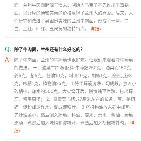
面。兰州牛肉面起源于清末。创始人马宝子率先推出了热锅
面，以醇厚的汤和实惠的价格赢得了兰州人的喜爱。后来，人
们研究和改进了吴困迅美味的兰州牛肉面，形成了一清、二
白、三红、四绿、五尺黄的独特特点。
详细»
Q:
除了牛肉面，兰州还有什么好吃的？
A:
除了牛肉面，兰州的牛蹄筋也很好吃。让我们来看看冷牛蹄筋
的做法。 一、油菜牛蹄筋 配料:牛蹄筋250克，油菜心150克，
姜5克，葱5克，酱油10克，料酒10克，胡椒1克，豌豆淀粉3
克，味精1克，植物油25克。 1.将牛蹄筋洗净，切成段，放入小
砂锅中，加水约500克。大火烧开后，慢慢炖至烂熟，捞出蹄
筋，留用原汤； 2、将青菜心切成7厘米左右的长条，葱、姜切
碎。淀粉加少许水，调成淀粉汁。 3.将植物油放入锅中加热，
先炒油菜心，然后倒入蹄筋、料酒、姜末、葱末、酱油、蹄筋
原汤，煮沸后加入味精和淀粉汁，煮熟后加入胡椒粉拌匀。
详
细»