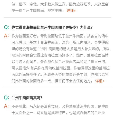
做，但不一定做，大多数人做生意，因为旅游旺季，来这里会
吃一碗兰州牛肉拉面，非常美味。
详细»
Q:
你觉得青海拉面比兰州牛肉面哪个更好吃？为什么？
A:
作为拉面爱好者，青海拉面略低于兰州牛肉面，从各自的汤中
可以看出，基本上青海拉面汤，混合，所以你喝汤，会觉得碗
里的汤没有味道 兰州牛肉面用的汤大多是用大骨头煮的，所以
喝汤的时候会觉得比青海拉面汤好多了。然而，兰州拉面品牌
以青海人而闻名。外面那么多兰州拉面店真的是兰州人开的，
可以说很少 如果你在青海吃兰州拉面，你会觉得这里的兰州拉
面比外面好吃多了。无论是面条的重量还是牛肉，你都会给它
们比外面的拉面店多一点，但它们不会去任何地方。
详细»
Q:
兰州牛肉面清真吗？
A:
不是腔此。马永记是清真食品，又称兰州清汤牛肉面，是中国
十大面条之一，马香远是武汉特产，也是武汉著名的兰州拉